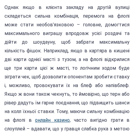
Однак якщо в клієнта закладу на другій вулиці
складеться сильна комбінація, перемога на флопі
може стати необов’язковою – головне, домогтися
максимального виграшу впродовж усієї роздачі та
дійти до шоудауну, щоб забрати максимальну
кількість фішок. Наприклад, якщо в картяра в кишені
дві карти однієї масті з тузом, а на флопі відкрилися
ще три карти цієї ж масті, то логічним ходом буде
зіграти чек, щоб дозволити опонентам зробити ставку
і, можливо, провокувати їх на блеф або напівблеф.
Якщо ж вони також чекнуть, то ймовірно, що терн або
рівер дадуть їм гарне поєднання, що підвищить шанси
на колл їхньої ставки. Тому, маючи сильну комбінацію
на флопі в
онлайн казино
, часто вигідно грати в
слоуплей – вдавати, що у гравця слабка рука з метою