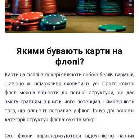
Якими бувають карти на
флопі?
Карти на флопі в покері являють собою безліч варіацій,
і, звісно ж, неможливо охопити їх усі. Проте кожен
флоп можна віднести до певної структури, що дає
змогу гравцям оцінити його потенціал і ймовірність
того, що опонент потрапив у флоп. Існує дві основні
категорії структур флопа: сухі та мокрі.
Сухі флопи характеризуються відсутністю парних