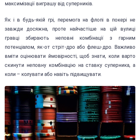
максимізації виграшу від суперників.
Як і в будь-якій грі, перемога на флопі в покері не
завжди досяжна, проте найчастіше на цій вулиці
гравці збирають неповні комбінації з гарним
потенціалом, як-от стріт-дро або флеш-дро. Важливо
вміти оцінювати ймовірності, щоб знати, коли варто
скинути неповну комбінацію на ставку суперника, а
коли – колувати або навіть підвищувати.