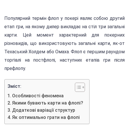
Популярний термін флоп у покері являє собою другий
етап гри, на якому дилер викладає на стіл три загальні
карти. Цей момент характерний для покерних
різновидів, що використовують загальні карти, як-от
Техаський Холдем або Омаха. Флоп є першим раундом
торгівлі на постфлопі, наступних етапів гри після
префлопу.
Зміст:
Особливості феномена
Якими бувають карти на флопі?
Додаткові варіації структур
Як оптимально грати на флопі