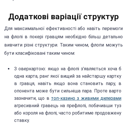
Додаткові варіації структур
Для максимальної ефективності або навіть перемоги
на флопі в покері гравцям необхідно більш детально
вивчити різні структури. Таким чином, флопи можуть
бути класифіковані таким чином:
З оверкартою: якщо на флопі з’являється хоча б
одна карта, ранг якої вищий за найстаршу картку
в гравця, навіть якщо вона становить пару, в
опонента може бути сильніша пара. Проте варто
зазначити, що в
топ-казино з живими дилерами
агресивний гравець на префлопі, побачивши туз
або короля на флопі, часто робитиме продовжену
ставку.