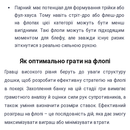
Парний: має потенціал для формування трійки або
фул-хауса. Тому навіть стріт-дро або флеш-дро
на флопах цієї категорії можуть бути менш
вигідними. Такі флопи можуть бути підходящим
моментом для блефу, але завжди існує ризик
зіткнутися з реально сильною рукою.
Як оптимально грати на флопі
Гравці високого рівня беруть до уваги структуру
дошки, щоб розробити ефективну стратегію на флопі
в покері. Захоплення банку на цій стадії гри вимагає
грамотного аналізу й оцінки сили рук супротивників, а
також уміння визначити розміри ставок. Ефективний
розіграш на флопі – це послідовність дій, яка дає змогу
максимізувати виграш або мінімізувати втрати.