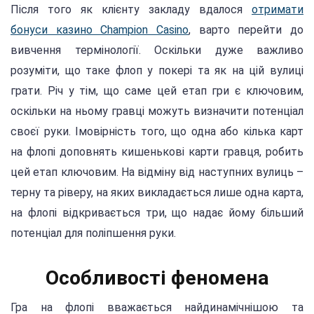
Після того як клієнту закладу вдалося
отримати
бонуси казино Champion Casino
, варто перейти до
вивчення термінології. Оскільки дуже важливо
розуміти, що таке флоп у покері та як на цій вулиці
грати. Річ у тім, що саме цей етап гри є ключовим,
оскільки на ньому гравці можуть визначити потенціал
своєї руки. Імовірність того, що одна або кілька карт
на флопі доповнять кишенькові карти гравця, робить
цей етап ключовим. На відміну від наступних вулиць –
терну та ріверу, на яких викладається лише одна карта,
на флопі відкривається три, що надає йому більший
потенціал для поліпшення руки.
Особливості феномена
Гра на флопі вважається найдинамічнішою та