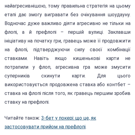
найагресивнішою, тому правильна стратегія на цьому
етапі дає змогу вигравати без очікування шоудауну.
Водночас дуже важливо діяти агресивно не тільки на
флопі, а й префлопі – першій вулиці. Заклавши
ініціативу на початку гри, гравець може її продовжити
на флопі, підтверджуючи силу своєї комбінації
ставками. Навіть якщо кишенькові карти не
потрапили у флоп, агресивна гра може змусити
суперників скинути карти. Для цього
використовується продовжена ставка або контбет –
ставка на флопі після того, як гравець першим зробив
ставку на префлопі.
Читайте також:
3-бет у покері: що це, як
застосовувати прийом на префлопі
.