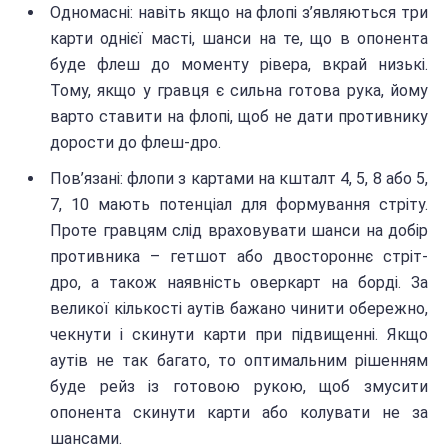
Одномасні: навіть якщо на флопі з’являються три
карти однієї масті, шанси на те, що в опонента
буде флеш до моменту рівера, вкрай низькі.
Тому, якщо у гравця є сильна готова рука, йому
варто ставити на флопі, щоб не дати противнику
дорости до флеш-дро.
Пов’язані: флопи з картами на кшталт 4, 5, 8 або 5,
7, 10 мають потенціал для формування стріту.
Проте гравцям слід враховувати шанси на добір
противника – гетшот або двостороннє стріт-
дро, а також наявність оверкарт на борді. За
великої кількості аутів бажано чинити обережно,
чекнути і скинути карти при підвищенні. Якщо
аутів не так багато, то оптимальним рішенням
буде рейз із готовою рукою, щоб змусити
опонента скинути карти або колувати не за
шансами.