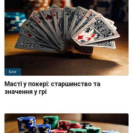
Блог
Масті у покері: старшинство та
значення у грі