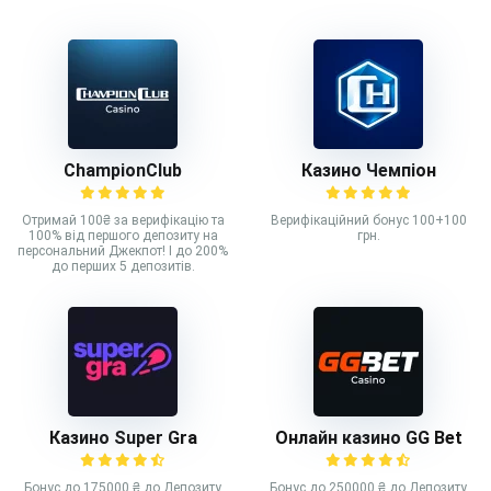
ChampionClub
Казино Чемпіон
Отримай 100₴ за верифікацію та
Верифікаційний бонус 100+100
100% від першого депозиту на
грн.
персональний Джекпот! І до 200%
до перших 5 депозитів.
Казино Super Gra
Онлайн казино GG Bet
Бонус до 175000 ₴ до Депозиту
Бонус до 250000 ₴ до Депозиту