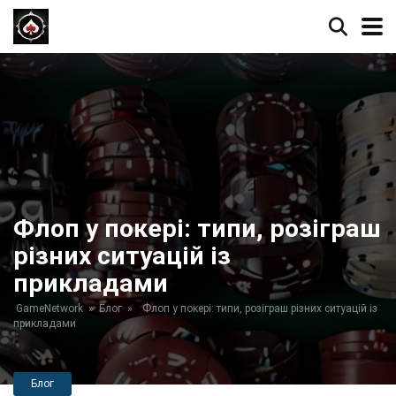
Флоп у покері: типи, розіграш
різних ситуацій із
прикладами
GameNetwork
»
Блог
»
Флоп у покері: типи, розіграш різних ситуацій із
прикладами
Блог