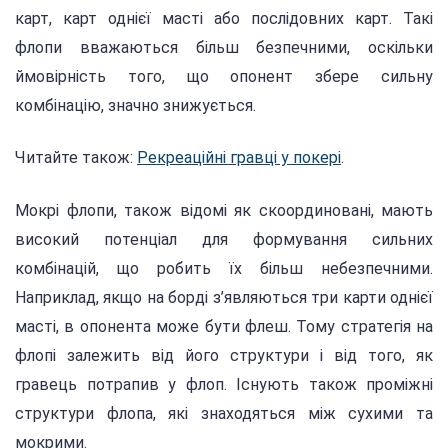
карт, карт однієї масті або послідовних карт. Такі
флопи вважаються більш безпечними, оскільки
ймовірність того, що опонент збере сильну
комбінацію, значно знижується.
Читайте також:
Рекреаційні гравці у покері
.
Мокрі флопи, також відомі як скоординовані, мають
високий потенціал для формування сильних
комбінацій, що робить їх більш небезпечними.
Наприклад, якщо на борді з’являються три карти однієї
масті, в опонента може бути флеш. Тому стратегія на
флопі залежить від його структури і від того, як
гравець потрапив у флоп. Існують також проміжні
структури флопа, які знаходяться між сухими та
мокрими.