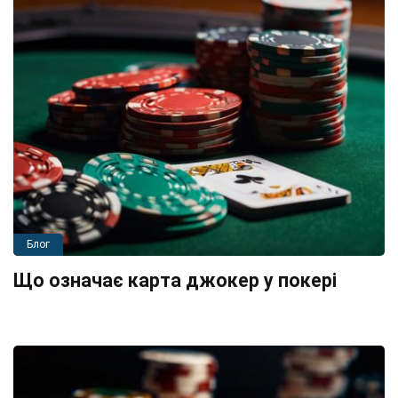
Блог
Що означає карта джокер у покері