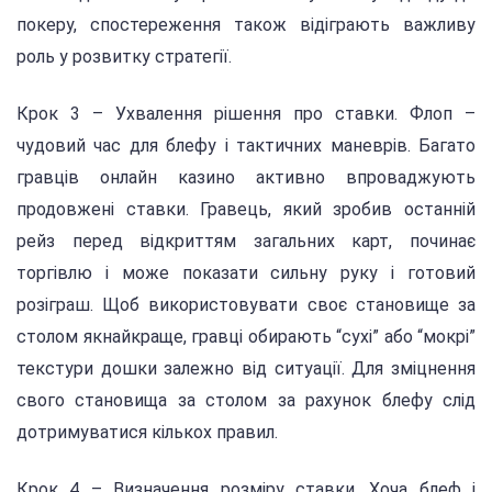
покеру, спостереження також відіграють важливу
роль у розвитку стратегії.
Крок 3 – Ухвалення рішення про ставки. Флоп –
чудовий час для блефу і тактичних маневрів. Багато
гравців онлайн казино активно впроваджують
продовжені ставки. Гравець, який зробив останній
рейз перед відкриттям загальних карт, починає
торгівлю і може показати сильну руку і готовий
розіграш. Щоб використовувати своє становище за
столом якнайкраще, гравці обирають “сухі” або “мокрі”
текстури дошки залежно від ситуації. Для зміцнення
свого становища за столом за рахунок блефу слід
дотримуватися кількох правил.
Крок 4 – Визначення розміру ставки. Хоча блеф і