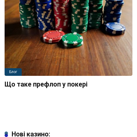
Блог
Що таке префлоп у покері
Нові казино: