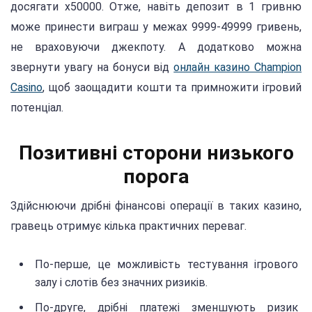
досягати x50000. Отже, навіть депозит в 1 гривню
може принести виграш у межах 9999-49999 гривень,
не враховуючи джекпоту. А додатково можна
звернути увагу на бонуси від
онлайн казино Champion
Casino
, щоб заощадити кошти та примножити ігровий
потенціал.
Позитивні сторони низького
порога
Здійснюючи дрібні фінансові операції в таких казино,
гравець отримує кілька практичних переваг.
По-перше, це можливість тестування ігрового
залу і слотів без значних ризиків.
По-друге, дрібні платежі зменшують ризик