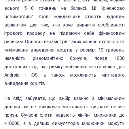
всього 5-10 гривень на балансі. Ці “фінансово
невимогливі” ігрові майданчики стають чудовим
варіантом для тих, хто хоче вивчити особливості
ігрового процесу, не піддаючи себе фінансовим
ризикам. Основні параметри таких казино охоплюють
мінімальне виведення коштів у розмірі 10 гривень,
наявність різноманітних бонусів, понад 1000
доступних ігор, підтримку мобільних застосунків для
Android і iOS, а також можливість миттєвого
виведення коштів.
Не слід забувати, що вибір казино з мінімальним
депозитом не виключає можливості виграти великі
призи. Сучасні слоти надають лінійні множники до
x10000, а в деяких симуляторів множники можуть