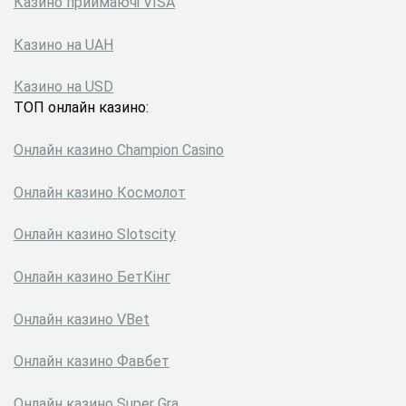
Казино приймаючі VISA
Казино на UAH
Казино на USD
ТОП онлайн казино:
Онлайн казино Сhampion Сasino
Онлайн казино Космолот
Онлайн казино Slotscity
Онлайн казино БетКінг
Онлайн казино VBet
Онлайн казино Фавбет
Онлайн казино Super Gra