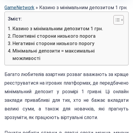
GameNetwork
»
Казино з мінімальним депозитом 1 грн.
Зміст:
Казино з мінімальним депозитом 1 грн.
Позитивні сторони низького порога
Негативні сторони низького порогу
Мінімальні депозити = максимальні
можливості
Багато любителів азартних розваг вважають за краще
реєструватися на ігрових платформах, де передбачено
мінімальний депозит у розмірі 1 гривні. Ці онлайн
заклади привабливі для тих, хто не бажає вкладати
великі суми, а також для новачків, які прагнуть
зрозуміти, як працюють віртуальні слоти.
Почати робити ставки в платні слоти можна, маючи