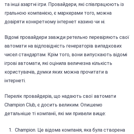
та інші азартні ігри. Провайдери, які співпрацюють із
гральною компанією, є маркерами того, можна
довіряти конкретному інтернет казино чи ні.
Відомі провайдери завжди ретельно перевіряють свої
автомати на відповідність генераторів випадкових
чисел стандартам. Крім того, вони випускають відомі
ігрові автомати, які оцінила величезна кількість
користувачів, думки яких можна прочитати в
інтернеті.
Перелік провайдерів, що надають свої автомати
Champion Club, є досить великим. Опишемо
детальніше ті компанії, які ми привели вище:
Champion. Це відома компанія, яка була створена