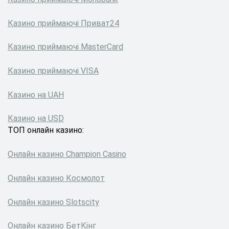
Казино приймаючі Приват24
Казино приймаючі MasterCard
Казино приймаючі VISA
Казино на UAH
Казино на USD
ТОП онлайн казино:
Онлайн казино Сhampion Сasino
Онлайн казино Космолот
Онлайн казино Slotscity
Онлайн казино БетКінг