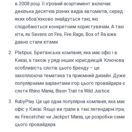
в 2008 році. Її ігровий асортимент включає
декілька десятків різних видів автоматів, серед
яких обовʼязково знайдуться такі, які
сподобаються конкретним користувачам. А такі
хіти, як Sevens on Fire, Fire Rage, Box of Ra вже
давно стали хітами.
Platipus. Британська компанія, яка має офіс і в
Києві, а також у ряді інших юрисдикцій. Ключова
особливість слотів цього бренду – це
захоплююча тематика та приємний дизайн. Дуже
популярними варіантами ігор цього провайдера є
слоти Rhino Mania, Bison Trail та Wild Justice.
RubyPlay. Це ще одна популярна компанія, яка має
офіс у Києві. Якщо ви грали в такі легендарні ігри,
як Firecatcher чи Jackpot Mania, це розробки саме
цього провайдера.