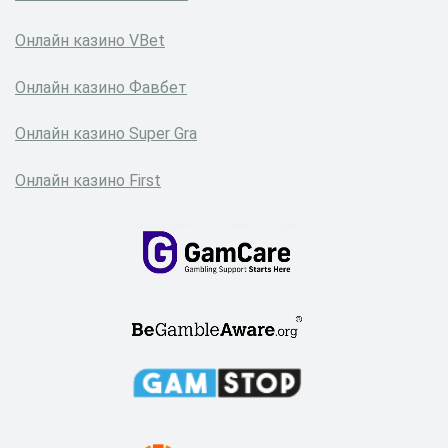
Онлайн казино VBet
Онлайн казино Фавбет
Онлайн казино Super Gra
Онлайн казино First