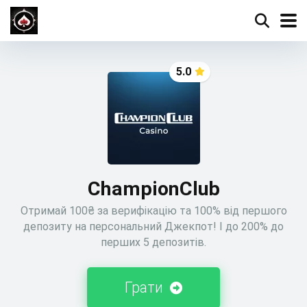
5.0
ChampionClub
Отримай 100₴ за верифікацію та 100% від першого
депозиту на персональний Джекпот! І до 200% до
перших 5 депозитів.
Грати