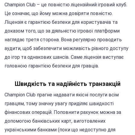
Champion Club – це повністю ліцензійний ігровий клуб.
Це означає, що йому можна довіряти повністю.
Ліцензія є гарантією безпеки для користувачів та
доказом того, що за діяльністю ігрової платформи
наглядає третя сторона. Вона регулярно проводить
аудити, щоб забезпечити можливість рівного доступу
до ігор та однакових шансів. Саме ліцензія виступає
головною гарантією безпеки для гравців.
Швидкість та надійність транзакцій
Champion Club прагне надавати якісні послуги всім
гравцям, тому значну увагу приділяє швидкості
фінансових операцій. Поповнити рахунок можна за
допомогою банківських карт, виготовлених
українськими банками (поки що недоступно для