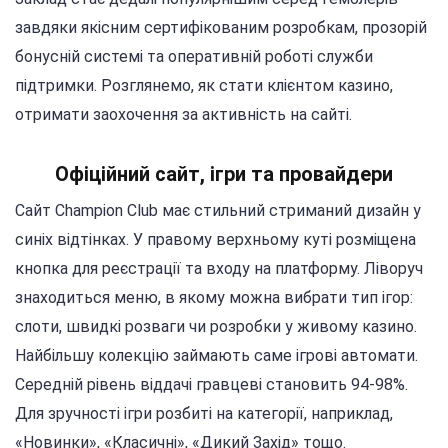
завдяки якісним сертифікованим розробкам, прозорій
бонусній системі та оперативній роботі служби
підтримки. Розглянемо, як стати клієнтом казино,
отримати заохочення за активність на сайті.
Офіційний сайт, ігри та провайдери
Сайт Champion Club має стильний стриманий дизайн у
синіх відтінках. У правому верхньому куті розміщена
кнопка для реєстрації та входу на платформу. Ліворуч
знаходиться меню, в якому можна вибрати тип ігор:
слоти, швидкі розваги чи розробки у живому казино.
Найбільшу колекцію займають саме ігрові автомати.
Середній рівень віддачі гравцеві становить 94-98%.
Для зручності ігри розбиті на категорії, наприклад,
«Новинки», «Класичні», «Дикий Захід» тощо.