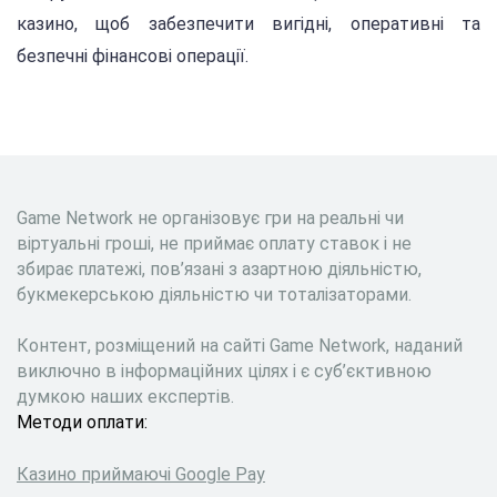
казино, щоб забезпечити вигідні, оперативні та
безпечні фінансові операції.
Game Network не організовує гри на реальні чи
віртуальні гроші, не приймає оплату ставок і не
збирає платежі, пов’язані з азартною діяльністю,
букмекерською діяльністю чи тоталізаторами.
Контент, розміщений на сайті Game Network, наданий
виключно в інформаційних цілях і є суб’єктивною
думкою наших експертів.
Методи оплати:
Казино приймаючі Google Pay