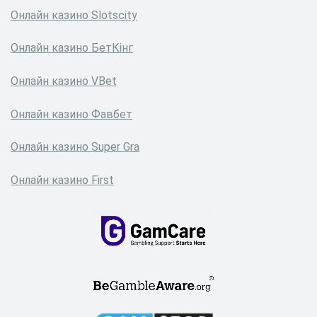
Онлайн казино Slotscity
Онлайн казино БетКінг
Онлайн казино VBet
Онлайн казино Фавбет
Онлайн казино Super Gra
Онлайн казино First