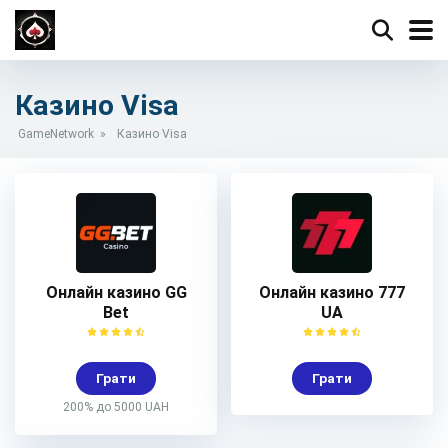
Казино Visa
GameNetwork
»
Казино Visa
Онлайн казино GG
Онлайн казино 777
Bet
UA
Грати
Грати
200% до 5000 UAH