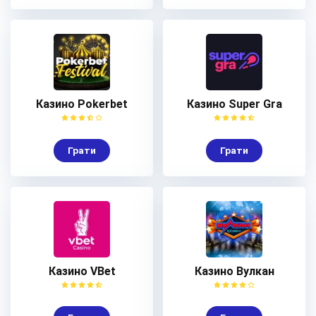
Казино Pokerbet
Казино Super Gra
Грати
Грати
Казино VBet
Казино Вулкан