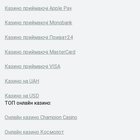
Казино приймаючі Apple Pay
Казино приймаючі Monobank
Казино приймаючі Приват24
Казино приймаючі MasterCard
Казино приймаючі VISA
Казино на UAH
Казино на USD
ТОП онлайн казино:
Онлайн казино Сhampion Сasino
Онлайн казино Космолот