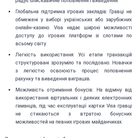
радує блискавичне поповнення і виведення.
Глобальна підтримка ігрових закладів: Гравці не
обмежені у виборі українських або зарубіжних
онлайн-казино. Visa надає широкі можливості
доступу до ігрових платформ зі слотами по
всьому світу.
Легкість використання: Усі етапи транзакцій
структуровані зрозуміло та послідовно. Новачки
з легкістю освоюють процес поповнення
рахунку та виведення виграшів.
Можливість отримання бонусів: На відміну від
використання віртуальних і деяких електронних
гаманців, під час експлуатації картки Visa гравці
не стикаються з втратою бонусних
можливостей на певних ігрових майданчиках.