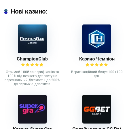
Нові казино:
ChampionClub
Казино Чемпіон
Отримай 100₴ за верифікацію та
Верифікаційний бонус 100+100
100% від першого депозиту на
грн.
персональний Джекпот! І до 200%
до перших 5 депозитів.