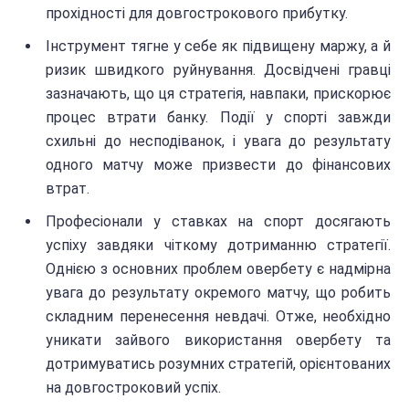
прохідності для довгострокового прибутку.
Інструмент тягне у себе як підвищену маржу, а й
ризик швидкого руйнування. Досвідчені гравці
зазначають, що ця стратегія, навпаки, прискорює
процес втрати банку. Події у спорті завжди
схильні до несподіванок, і увага до результату
одного матчу може призвести до фінансових
втрат.
Професіонали у ставках на спорт досягають
успіху завдяки чіткому дотриманню стратегії.
Однією з основних проблем овербету є надмірна
увага до результату окремого матчу, що робить
складним перенесення невдачі. Отже, необхідно
уникати зайвого використання овербету та
дотримуватись розумних стратегій, орієнтованих
на довгостроковий успіх.