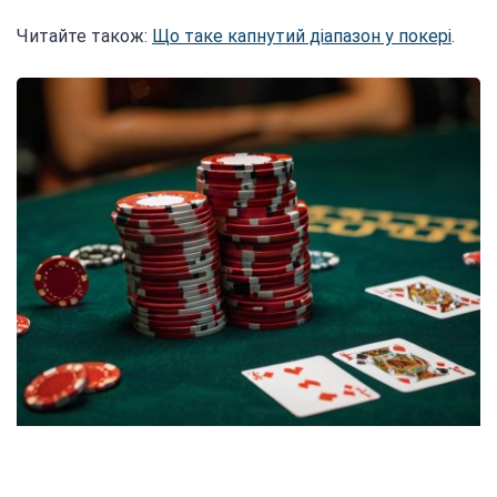
Читайте також:
Що таке капнутий діапазон у покері
.