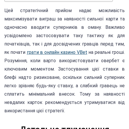
Цей стратегічний прийом надає можливість
максимізувати виграш за наявності сильної карти та
одночасно вводити суперників в оману. Важливо
усвідомлено застосовувати таку тактику як для
початківців, так і для досвідчених гравців перед тим,
як почати
грати в онлайн казино VBet
на реальні гроші.
Розуміння, коли варто використовувати овербет є
ключовим моментом. Застосування цієї ставки в
блефі надто ризиковане, оскільки сильний суперник
легко зрівняє будь-яку ставку, а слабкий гравець не
сплатить мінімальний внесок. Тому за наявності
невдалих карток рекомендується утримуватися від
використання цієї стратегії.