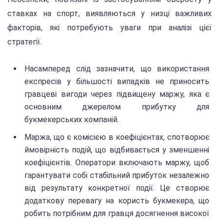
ставках на спорт, виявляються у низці важливих
факторів, які потребують уваги при аналізі цієї
стратегії.
Насамперед слід зазначити, що використання
експресів у більшості випадків не приносить
гравцеві вигоди через підвищену маржу, яка є
основним джерелом прибутку для
букмекерських компаній.
Маржа, що є комісією в коефіцієнтах, спотворює
ймовірність подій, що відбивається у зменшенні
коефіцієнтів. Оператори включають маржу, щоб
гарантувати собі стабільний прибуток незалежно
від результату конкретної події. Це створює
додаткову перевагу на користь букмекера, що
робить потрібним для гравця досягнення високої