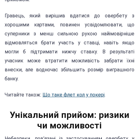
Гравець, який вирішив вдатися до овербету з
хорошими картами, повинен усвідомлювати, що
суперники з менш сильною рукою найімовірніше
відмовляться брати участь у ставці, навіть якщо
могли б підтримати нижчу ставку. В результаті
учасник може втратити можливість забрати їхні
внески, але водночас збільшить розмір виграшного
банку.
Читайте також:
Що таке флет кол у покері
.
Унікальний прийом: ризики
чи можливості
Небезпеки, пов’язані із застосуванням овербету у