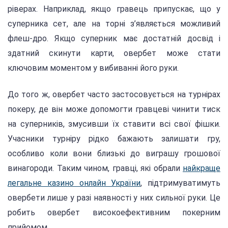
ріверах. Наприклад, якщо гравець припускає, що у
суперника сет, але на торні з’являється можливий
флеш-дро. Якщо суперник має достатній досвід і
здатний скинути карти, овербет може стати
ключовим моментом у вибиванні його руки.
До того ж, овербет часто застосовується на турнірах
покеру, де він може допомогти гравцеві чинити тиск
на суперників, змусивши їх ставити всі свої фішки.
Учасники турніру рідко бажають залишати гру,
особливо коли вони близькі до виграшу грошової
винагороди. Таким чином, гравці, які обрали
найкраще
легальне казино онлайн України
, підтримуватимуть
овербети лише у разі наявності у них сильної руки. Це
робить овербет високоефективним покерним
прийомом.