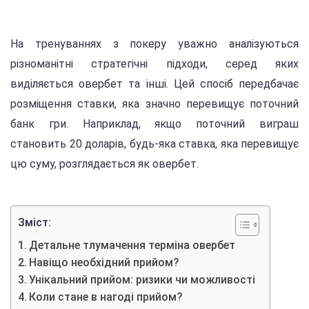
На тренуваннях з покеру уважно аналізуються
різноманітні стратегічні підходи, серед яких
виділяється овербет та інші. Цей спосіб передбачає
розміщення ставки, яка значно перевищує поточний
банк гри. Наприклад, якщо поточний виграш
становить 20 доларів, будь-яка ставка, яка перевищує
цю суму, розглядається як овербет.
Зміст:
Детальне тлумачення терміна овербет
Навіщо необхідний прийом?
Унікальний прийом: ризики чи можливості
Коли стане в нагоді прийом?