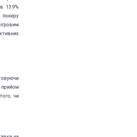
 в 13.9%
ї покеру
 ігровим
ективних
стовуючи
й прийом
того, чи
тавки на