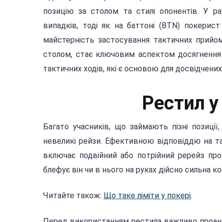
позицію за столом та стилі опонентів. У р
випадків, тоді як на баттоні (BTN) покерист
майстерність застосування тактичних прийом
столом, стає ключовим аспектом досягнення 
тактичних ходів, які є основою для досвідчених
Рестил у
Багато учасників, що займають пізні позиції
невеликі рейзи. Ефективною відповіддю на та
включає подвійний або потрійний ререйз прот
блефує він чи в нього на руках дійсно сильна ко
Читайте також:
Що таке ліміти у покері
.
Перед використанням рестила важливо проанал