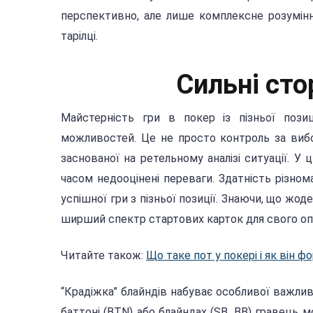
перспективно, але лише комплексне розумінн
тарілці.
Сильні сто
Майстерність гри в покер із пізньої пози
можливостей. Це не просто контроль за виб
заснованої на ретельному аналізі ситуації. У ц
часом недооцінені переваги. Здатність різно
успішної гри з пізньої позиції. Знаючи, що жод
ширший спектр стартових карток для свого оп
Читайте також:
Що таке пот у покері і як він 
“Крадіжка” блайндів набуває особливої важлив
баттоні (BTN) або блайндах (SB, BB) гравець