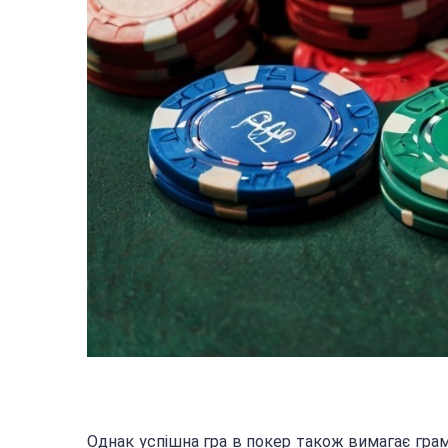
Однак успішна гра в покер також вимагає гра