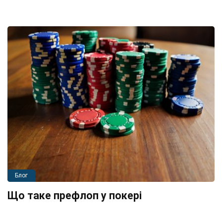
Блог
Що таке префлоп у покері