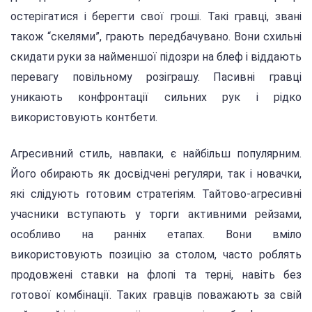
остерігатися і берегти свої гроші. Такі гравці, звані
також “скелями”, грають передбачувано. Вони схильні
скидати руки за найменшої підозри на блеф і віддають
перевагу повільному розіграшу. Пасивні гравці
уникають конфронтації сильних рук і рідко
використовують контбети.
Агресивний стиль, навпаки, є найбільш популярним.
Його обирають як досвідчені регуляри, так і новачки,
які слідують готовим стратегіям. Тайтово-агресивні
учасники вступають у торги активними рейзами,
особливо на ранніх етапах. Вони вміло
використовують позицію за столом, часто роблять
продовжені ставки на флопі та терні, навіть без
готової комбінації. Таких гравців поважають за свій