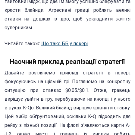
тайтовий імідж, що дає їм змогу успішно блефувати та
красти блайнди. Агресивні гравці роблять великі
ставки на дошках із дро, щоб ускладнити життя
суперникам.
Читайте також:
Що таке ББ у покері
.
Наочний приклад реалізації стратегії
Давайте розглянемо приклад стратегії в покері,
фокусуючись на щільній грі. Поглянемо на конкретну
ситуацію при ставках $0.05/$0.1. Отже, гравець
вирішує увійти в гру, перебуваючи на кнопці, і у нього
в руках K-Qо. Великий блайнд вирішує зрівняти ставку.
Цей вибір обґрунтований, оскільки K-Q підходить для
рейзу з пізньої позиції. На флопі з’являються карти A-
J-3 однієї масті, і гравець із кнопки робить