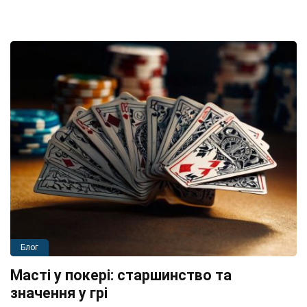
Блог
Масті у покері: старшинство та
значення у грі