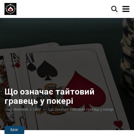
Що означає тайтовий
гравець у покері
GameNetwork
»
Блог
»
Що означає тайтовий гравець у покері
Блог