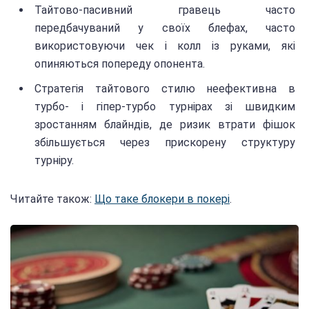
Тайтово-пасивний гравець часто
передбачуваний у своїх блефах, часто
використовуючи чек і колл із руками, які
опиняються попереду опонента.
Стратегія тайтового стилю неефективна в
турбо- і гіпер-турбо турнірах зі швидким
зростанням блайндів, де ризик втрати фішок
збільшується через прискорену структуру
турніру.
Читайте також:
Що таке блокери в покері
.