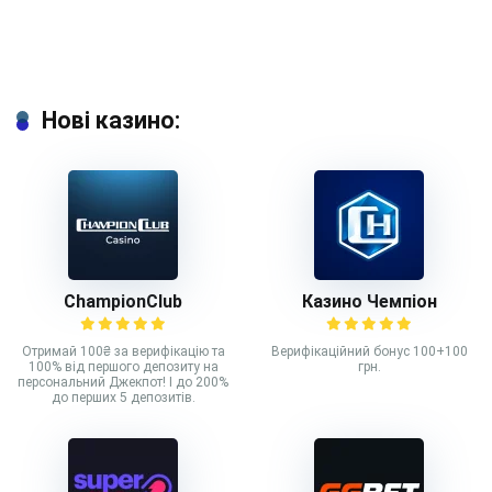
Нові казино:
ChampionClub
Казино Чемпіон
Отримай 100₴ за верифікацію та
Верифікаційний бонус 100+100
100% від першого депозиту на
грн.
персональний Джекпот! І до 200%
до перших 5 депозитів.