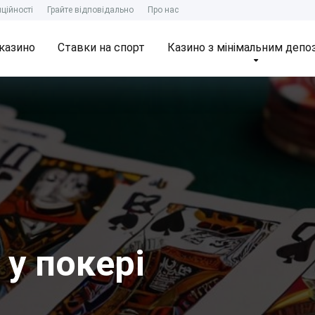
ційності
Грайте відповідально
Про нас
казино
Ставки на спорт
Казино з мінімальним депо
у покері