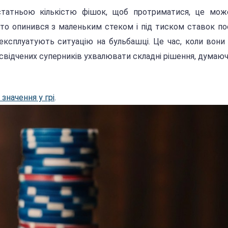
остатньою кількістю фішок, щоб протриматися, це мож
то опинився з маленьким стеком і під тиском ставок п
 експлуатують ситуацію на бульбашці. Це час, коли вон
свідчених суперників ухвалювати складні рішення, думаюч
значення у грі
.