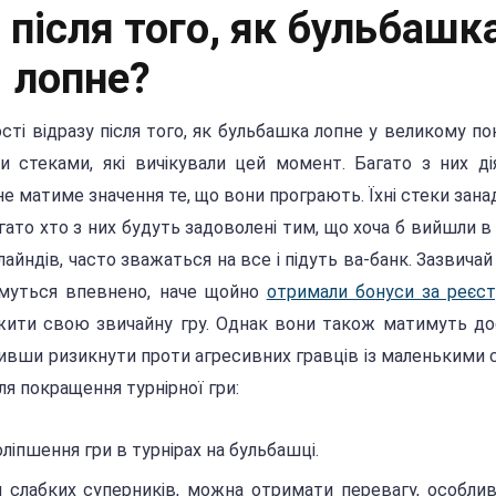
після того, як бульбашк
лопне?
ті відразу після того, як бульбашка лопне у великому п
ними стеками, які вичікували цей момент. Багато з них д
 не матиме значення те, що вони програють. Їхні стеки занад
гато хто з них будуть задоволені тим, що хоча б вийшли в 
йндів, часто зважаться на все і підуть ва-банк. Зазвичай 
имуться впевнено, наче щойно
отримали бонуси за реєс
жити свою звичайну гру. Однак вони також матимуть до
шивши ризикнути проти агресивних гравців із маленькими 
я покращення турнірної гри:
оліпшення гри в турнірах на бульбашці.
 слабких суперників, можна отримати перевагу, особли