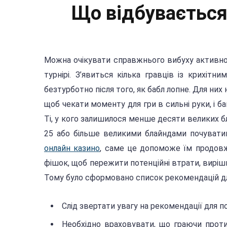
Що відбувається 
Можна очікувати справжнього вибуху активнос
турнірі. З’явиться кілька гравців із крихіт
безтурботно після того, як бабл лопне. Для них
щоб чекати моменту для гри в сильні руки, і ба
Ті, у кого залишилося менше десяти великих бла
25 або більше великими блайндами почуват
онлайн казино
, саме це допоможе їм продов
фішок, щоб пережити потенційні втрати, вирі
Тому було сформовано список рекомендацій дл
Слід звертати увагу на рекомендації для п
Необхідно враховувати, що граючи проти