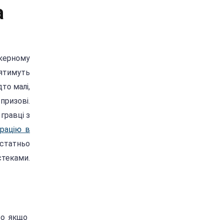
а
окерному
іятимуть
то малі,
призові.
гравці з
трацію в
статньо
стеками.
во якщо