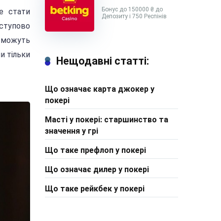
Бонус до 150000 ₴ до
е стати
Депозиту і 750 Респінів
оступово
и можуть
и тільки
Нещодавні статті:
Що означає карта джокер у
покері
Масті у покері: старшинство та
значення у грі
Що таке префлоп у покері
Що означає дилер у покері
Що таке рейкбек у покері