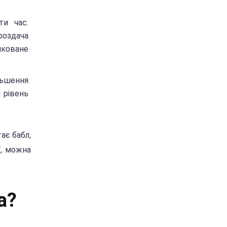
ти час.
 роздача
иковане
льшення
 рівень
ає бабл,
ї, можна
а?