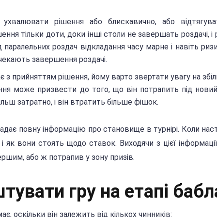
ухвалювати рішення або блискавично, або відтягува
ння тільки доти, доки інші столи не завершать роздачі, і
 паралельних роздач відкладання часу марне і навіть риз
 чекають завершення роздачі.
є з прийняттям рішення, йому варто звертати увагу на збі
ння може призвести до того, що він потрапить під новий
ільш затратно, і він втратить більше фішок.
надає повну інформацію про становище в турнірі. Коли наст
 і як вони стоять щодо ставок. Виходячи з цієї інформаці
ршим, або ж потрапив у зону призів.
тувати гру на етапі бабл
ає, оскільки він залежить від кількох чинників: