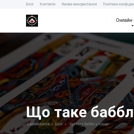
Блог
Контакти
Умови використання
Політика конфіден
Онлайн 
Що таке баббл 
GameNetwork
»
Блог
»
Що таке баббл у покері