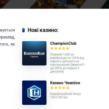
Нові казино:
овується
приклад,
ChampionClub
того, як
Отримай 100₴ за
верифікацію та 100% від
першого депозиту на
персональний Джекпот! І
до 200% до перших 5
депозитів.
Казино Чемпіон
Верифікаційний бонус
100+100 грн.