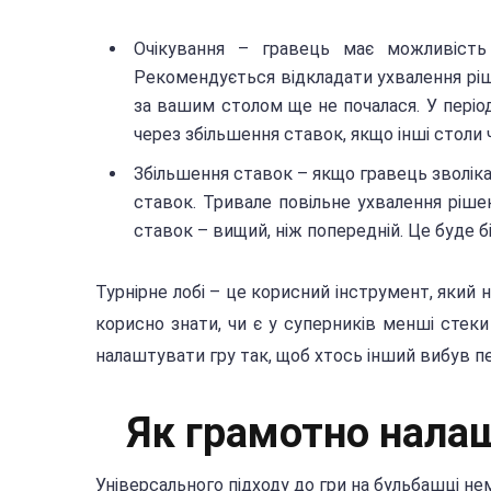
Очікування – гравець має можливість 
Рекомендується відкладати ухвалення ріше
за вашим столом ще не почалася. У період
через збільшення ставок, якщо інші столи
Збільшення ставок – якщо гравець зволіка
ставок. Тривале повільне ухвалення ріше
ставок – вищий, ніж попередній. Це буде б
Турнірне лобі – це корисний інструмент, який 
корисно знати, чи є у суперників менші стеки
налаштувати гру так, щоб хтось інший вибув пе
Як грамотно налаш
Універсального підходу до гри на бульбашці нем