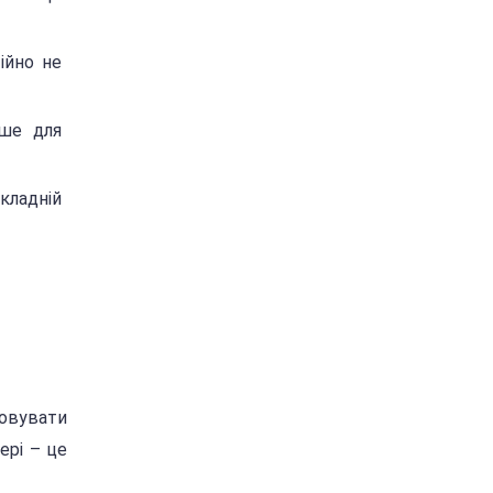
ійно не
іше для
кладній
ховувати
ері – це