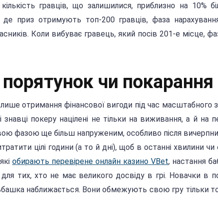
кількість гравців, що залишилися, приблизно на 10% б
ї, де приз отримують топ-200 гравців, фаза нарахуванн
сників. Коли вибуває гравець, який посів 201-е місце, фа
 порятунок чи покарання
лише отримання фінансової вигоди під час масштабного 
знавці покеру націлені не тільки на виживання, а й на п
вою фазою ще більш напруженим, особливо після вичерпни
тратити цілі години (а то й дні), щоб в останні хвилини чи
 які
обирають перевірене онлайн казино VBet
, настання ба
для тих, хто не має великого досвіду в грі. Новачки в по
льбашка наближається. Вони обмежують свою гру тільки 