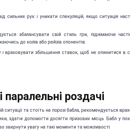
д сильних рук і уникати спекуляцій, якщо ситуація наст
ується збалансувати свій стиль гри, піднімаючи част
скаючись до колів або рейзів опонентів.
 і враховувати збільшення ставок, щоб не опинитися в с
і паралельні роздачі
ій ситуації та стоїть на порозі бабла, рекомендується вра
ки, здатні допомогти досягти призових місць. Бабл у пок
во звернути увагу на такі моменти та можливості: