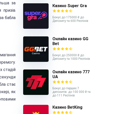
ільша за
Казино Super Gra
я призів
за бабла
Бонус до 175000 ₴ до
Депозиту та 600 Респінів
Онлайн казино GG
Bet
змагання
Бонус до 250000 ₴ до
Депозиту та 1000 Респінів
еремогу.
х стадій
Онлайн казино 777
UA
 секунди
бла стає
Бонус до перших 7
кері, як
депозитів: до 100 000 ₴ та
до 111 Респінів
топовими
Казино BetKing