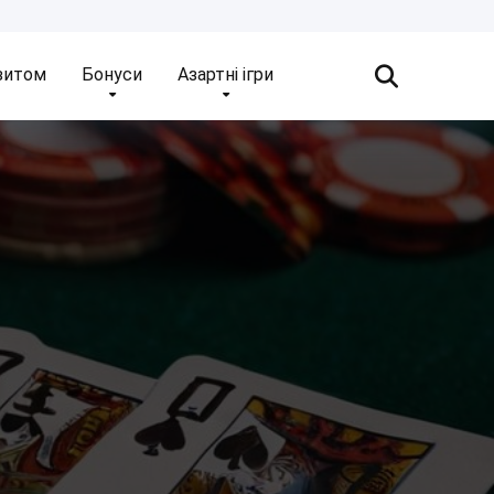
зитом
Бонуси
Азартні ігри