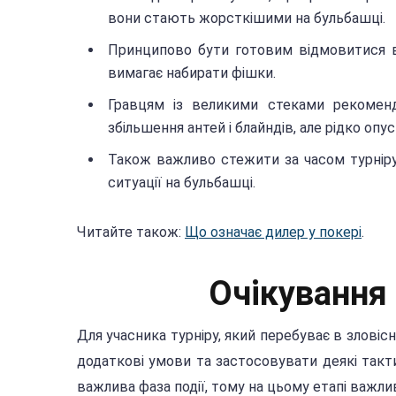
вони стають жорсткішими на бульбашці.
Принципово бути готовим відмовитися ві
вимагає набирати фішки.
Гравцям із великими стеками рекоменд
збільшення антей і блайндів, але рідко опу
Також важливо стежити за часом турніру
ситуації на бульбашці.
Читайте також:
Що означає дилер у покері
.
Очікування 
Для учасника турніру, який перебуває в зловісн
додаткові умови та застосовувати деякі такти
важлива фаза події, тому на цьому етапі важли