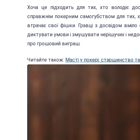
Хоча це підходить для тих, хто володіє д
справжнім покерним самогубством для тих, х
втрачає свої фішки. Гравці з досвідом вміло
диктувати умови і змушувати нерішучих і недо
про грошовий виграш.
Читайте також:
Масті у покері: старшинство та 