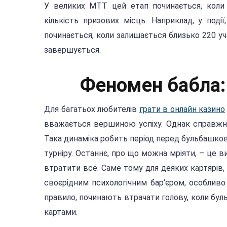
У великих МТТ цей етап починається, коли 
кількість призових місць. Наприклад, у поді
починається, коли залишається близько 220 уча
завершується.
Феномен бабла:
Для багатьох любителів
грати в онлайн казино
вважається вершиною успіху. Однак справжні 
Така динаміка робить період перед бульбашко
турніру. Останнє, про що можна мріяти, – це ви
втратити все. Саме тому для деяких картярів,
своєрідним психологічним бар’єром, особливо 
правило, починають втрачати голову, коли бу
картами.