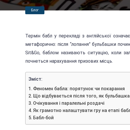
Блог
Термін бабл у перекладі з англійської означ
метафорично: після “лопання” бульбашки почин
Sit&Go, баблом називають ситуацію, коли за
почнеться нарахування призових місць.
Зміст:
Феномен бабла: порятунок чи покарання
Що відбувається після того, як бульбашка
Очікування і паралельні роздачі
Як грамотно налаштувати гру на етапі баб
Бабл-бой