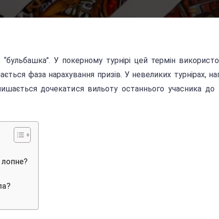
ає “бульбашка”. У покерному турнірі цей термін використ
ається фаза нарахування призів. У невеликих турнірах, на
лишається дочекатися вильоту останнього учасника до 
 лопне?
ла?