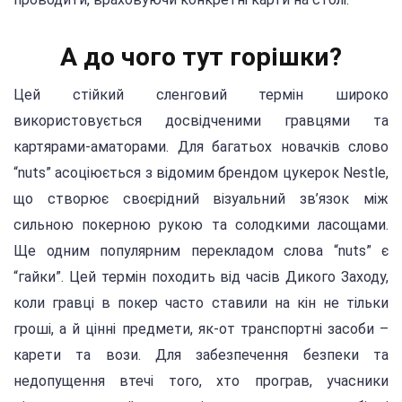
А до чого тут горішки?
Цей стійкий сленговий термін широко
використовується досвідченими гравцями та
картярами-аматорами. Для багатьох новачків слово
“nuts” асоціюється з відомим брендом цукерок Nestle,
що створює своєрідний візуальний зв’язок між
сильною покерною рукою та солодкими ласощами.
Ще одним популярним перекладом слова “nuts” є
“гайки”. Цей термін походить від часів Дикого Заходу,
коли гравці в покер часто ставили на кін не тільки
гроші, а й цінні предмети, як-от транспортні засоби –
карети та вози. Для забезпечення безпеки та
недопущення втечі того, хто програв, учасники