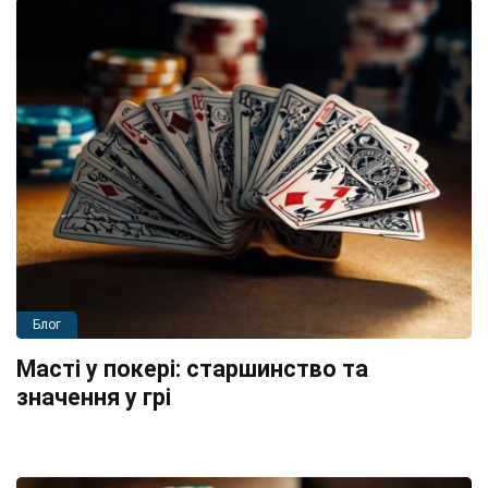
Блог
Масті у покері: старшинство та
значення у грі