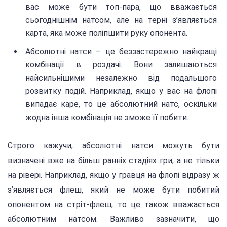
вас може бути топ-пара, що вважається
сьогоднішнім натсом, але на терні з’являється
карта, яка може поліпшити руку опонента.
Абсолютні натси – це беззастережно найкращі
комбінації в роздачі. Вони залишаються
найсильнішими незалежно від подальшого
розвитку подій. Наприклад, якщо у вас на флопі
випадає каре, то це абсолютний натс, оскільки
жодна інша комбінація не зможе її побити.
Строго кажучи, абсолютні натси можуть бути
визначені вже на більш ранніх стадіях гри, а не тільки
на рівері. Наприклад, якщо у гравця на флопі відразу ж
з’являється флеш, який не може бути побитий
опонентом на стріт-флеш, то це також вважається
абсолютним натсом. Важливо зазначити, що