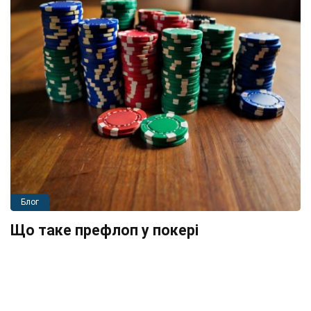
Блог
Що таке префлоп у покері