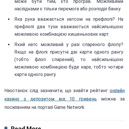
може бути тим, хто програв. Можливими
наслідками є тільки перемога або розподіл банку.
Яка рука вважається натсом на префлопі? На
префлопі два тузи вважаються найсильнішою
можливою комбінацією кишенькових карт.
Який натс можливий у разі спареного флопу?
Якщо на флопі присутні дві карти одного рангу
(тобто флоп спарений), то найсильнішою
можливою комбінацією буде каре, тобто чотири
карти одного рангу.
Наостанок слід зазначити, що знайти рейтинг
онлайн
казино з депозитом від 10 гривень
можна за
посиланням на порталі Game Network.
Read More