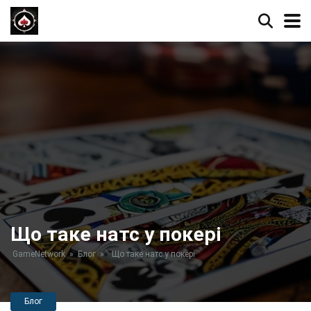
Що таке натс у покері
GameNetwork
»
Блог
»
Що таке натс у покері
Блог