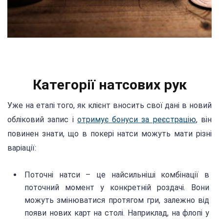
Категорії натсових рук
Уже на етапі того, як клієнт вносить свої дані в новий
обліковий запис і
отримує бонуси за реєстрацію
, він
повинен знати, що в покері натси можуть мати різні
варіації:
Поточні натси – це найсильніші комбінації в
поточний момент у конкретній роздачі. Вони
можуть змінюватися протягом гри, залежно від
появи нових карт на столі. Наприклад, на флопі у