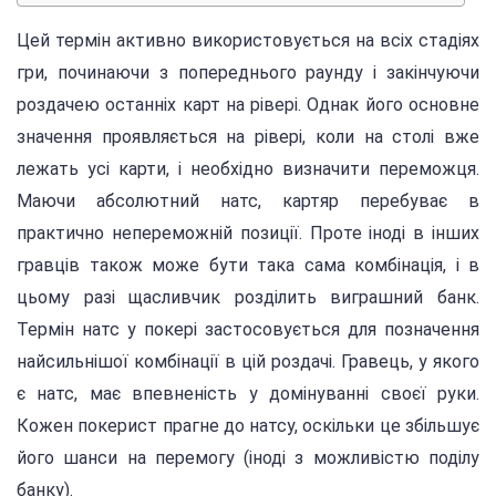
Цей термін активно використовується на всіх стадіях
гри, починаючи з попереднього раунду і закінчуючи
роздачею останніх карт на рівері. Однак його основне
значення проявляється на рівері, коли на столі вже
лежать усі карти, і необхідно визначити переможця.
Маючи абсолютний натс, картяр перебуває в
практично непереможній позиції. Проте іноді в інших
гравців також може бути така сама комбінація, і в
цьому разі щасливчик розділить виграшний банк.
Термін натс у покері застосовується для позначення
найсильнішої комбінації в цій роздачі. Гравець, у якого
є натс, має впевненість у домінуванні своєї руки.
Кожен покерист прагне до натсу, оскільки це збільшує
його шанси на перемогу (іноді з можливістю поділу
банку).