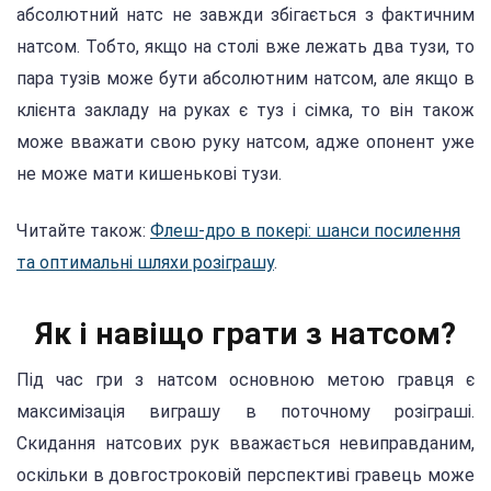
абсолютний натс не завжди збігається з фактичним
натсом. Тобто, якщо на столі вже лежать два тузи, то
пара тузів може бути абсолютним натсом, але якщо в
клієнта закладу на руках є туз і сімка, то він також
може вважати свою руку натсом, адже опонент уже
не може мати кишенькові тузи.
Читайте також:
Флеш-дро в покері: шанси посилення
та оптимальні шляхи розіграшу
.
Як і навіщо грати з натсом?
Під час гри з натсом основною метою гравця є
максимізація виграшу в поточному розіграші.
Скидання натсових рук вважається невиправданим,
оскільки в довгостроковій перспективі гравець може