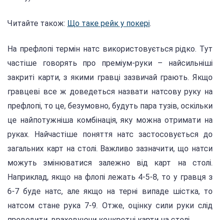
Читайте також:
Що таке рейк у покері
.
На префлопі термін натс використовується рідко. Тут
частіше говорять про преміум-руки – найсильніші
закриті карти, з якими гравці зазвичай грають. Якщо
гравцеві все ж доведеться назвати натсову руку на
префлопі, то це, безумовно, будуть пара тузів, оскільки
це найпотужніша комбінація, яку можна отримати на
руках. Найчастіше поняття натс застосовується до
загальних карт на столі. Важливо зазначити, що натси
можуть змінюватися залежно від карт на столі.
Наприклад, якщо на флопі лежать 4-5-8, то у гравця з
6-7 буде натс, але якщо на терні випаде шістка, то
натсом стане рука 7-9. Отже, оцінку сили руки слід
проводити, враховуючи конкретні карти на столі.