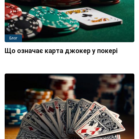
Блог
Що означає карта джокер у покері