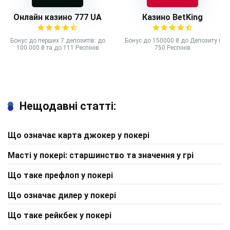
Онлайн казино 777 UA
Казино BetKing
Бонус до перших 7 депозитів: до
Бонус до 150000 ₴ до Депозиту і
100 000 ₴ та до 111 Респінів
750 Респінів
Нещодавні статті:
Що означає карта джокер у покері
Масті у покері: старшинство та значення у грі
Що таке префлоп у покері
Що означає дилер у покері
Що таке рейкбек у покері