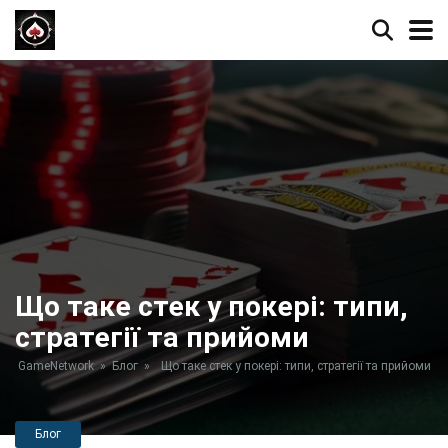
Що таке стек у покері: типи,
стратегії та прийоми
GameNetwork
»
Блог
»
Що таке стек у покері: типи, стратегії та прийоми
Блог