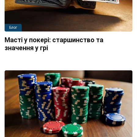
Блог
Масті у покері: старшинство та
значення у грі