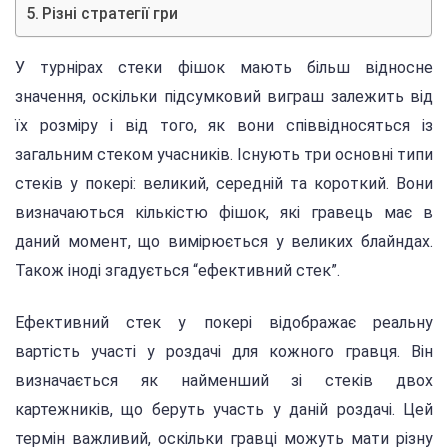
Різні стратегії гри
У турнірах стеки фішок мають більш відносне
значення, оскільки підсумковий виграш залежить від
їх розміру і від того, як вони співвідносяться із
загальним стеком учасників. Існують три основні типи
стеків у покері: великий, середній та короткий. Вони
визначаються кількістю фішок, які гравець має в
даний момент, що вимірюється у великих блайндах.
Також іноді згадується “ефективний стек”.
Ефективний стек у покері відображає реальну
вартість участі у роздачі для кожного гравця. Він
визначається як найменший зі стеків двох
картежників, що беруть участь у даній роздачі. Цей
термін важливий, оскільки гравці можуть мати різну