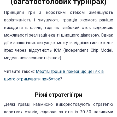
(багатостолових турнірах)
Принципи гри з коротким стеком зменшують
варіативність і змушують гравців якомога раніше
виходити в олл-ін, тоді як глибокий стек відкриває
можливості реалізації еквіті ширшого діапазону. Однак
дії в аналогічних ситуаціях можуть відрізнятися в кеш-
іграх через відсутність ICM (Independent Chip Model,
модель незалежності фішок).
Читайте також:
Мертві гроші в покері: що це і як із
цього отримувати прибуток
?
Різні стратегії гри
Деякі гравці навмисно використовують стратегію
коротких стеків, сідаючи за стіл із 20-30 великими