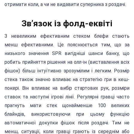
отримати коли, а чи не видавити суперника з роздачі.
Зв’язок із фолд-еквіті
З невеликим ефективним стеком блефи стають
менш ефективними. Це пояснюється тим, що за
низького значення SPR вигідніші шанси банку, що
робить прийняття рішення на олл-ін (виставлення всіх
фішок) більш інтуїтивно зрозумілим і легким. Розмір
стека також значно впливає на стратегію гри в кеш-
покері. Він впливає на вибір стартових рук, розміри
ставок та наступні ігрові лінії. Регулярні гравці часто
прагнуть мати стек щонайменше 100 великих
блайндів, використовуючи при цьому функцію
автоматичної докупки фішок після роздачі. Тим не
менш, ситуації, коли гравці грають із середнім або