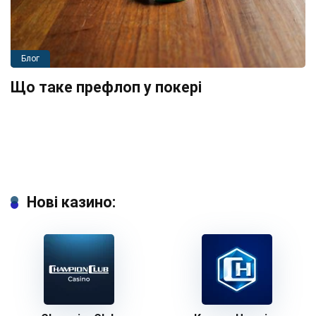
Блог
Що таке префлоп у покері
Нові казино: