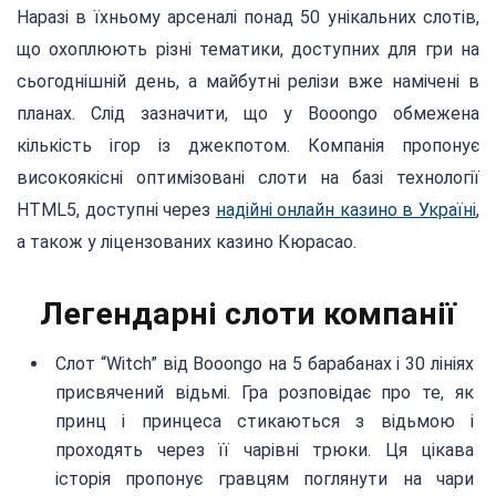
Наразі в їхньому арсеналі понад 50 унікальних слотів,
що охоплюють різні тематики, доступних для гри на
сьогоднішній день, а майбутні релізи вже намічені в
планах. Слід зазначити, що у Booongo обмежена
кількість ігор із джекпотом. Компанія пропонує
високоякісні оптимізовані слоти на базі технології
HTML5, доступні через
надійні онлайн казино в Україні
,
а також у ліцензованих казино Кюрасао.
Легендарні слоти компанії
Слот “Witch” від Booongo на 5 барабанах і 30 лініях
присвячений відьмі. Гра розповідає про те, як
принц і принцеса стикаються з відьмою і
проходять через її чарівні трюки. Ця цікава
історія пропонує гравцям поглянути на чари