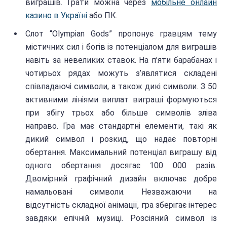
виграшів. Грати можна через
мобільне онлайн
казино в Україні
або ПК.
Слот “Olympian Gods” пропонує гравцям тему
містичних сил і богів із потенціалом для виграшів
навіть за невеликих ставок. На п’яти барабанах і
чотирьох рядах можуть з’являтися складені
співпадаючі символи, а також дикі символи. З 50
активними лініями виплат виграші формуються
при збігу трьох або більше символів зліва
направо. Гра має стандартні елементи, такі як
дикий символ і розкид, що надає повторні
обертання. Максимальний потенціал виграшу від
одного обертання досягає 100 000 разів.
Двомірний графічний дизайн включає добре
намальовані символи. Незважаючи на
відсутність складної анімації, гра зберігає інтерес
завдяки епічній музиці. Розсіяний символ із