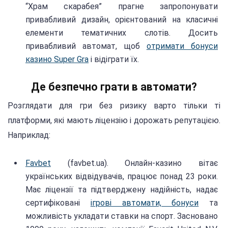
“Храм скарабея” прагне запропонувати
привабливий дизайн, орієнтований на класичні
елементи тематичних слотів. Досить
привабливий автомат, щоб
отримати бонуси
казино Super Gra
і відіграти їх.
Де безпечно грати в автомати?
Розглядати для гри без ризику варто тільки ті
платформи, які мають ліцензію і дорожать репутацією.
Наприклад:
Favbet
(favbet.ua). Онлайн-казино вітає
українських відвідувачів, працює понад 23 роки.
Має ліцензії та підтверджену надійність, надає
сертифіковані
ігрові автомати, бонуси
та
можливість укладати ставки на спорт. Засновано