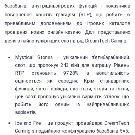
барабанів, внутрішньоігрових функцій і показників
повернення коштів гравцям (RTP), що робить їх
привабливим доповненням до ігрових каталогів
провідних нових онлайн-казино. Далі представлено
деякі з найпопулярніших слотів від DreamTech Gaming.
Mystical Stones – унікальний п’ятибарабанний
слот, що пропонує 243 лінії для виграшу. Рівень
RTP становить 97,28%, а волатильність
оцінюється як середня. Крім стандартних
функцій, як-от вайлди, скаттери, стеки та спіни,
цей слот пропонує унікальні варіанти ставок, що
робить його одним із найпривабливіших
варіантів.
Ice and Fire – це продукт провайдера DreamTech
Gaming з подвійною конфігурацією барабанів 5×5.