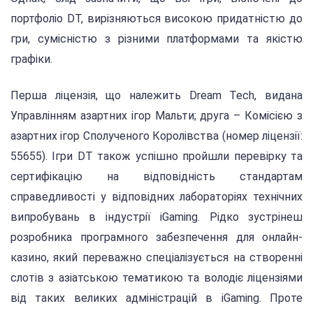
портфоліо DT, вирізняються високою придатністю до
гри, сумісністю з різними платформами та якістю
графіки.
Перша ліцензія, що належить Dream Tech, видана
Управлінням азартних ігор Мальти; друга – Комісією з
азартних ігор Сполученого Королівства (номер ліцензії:
55655). Ігри DT також успішно пройшли перевірку та
сертифікацію на відповідність стандартам
справедливості у відповідних лабораторіях технічних
випробувань в індустрії iGaming. Рідко зустрінеш
розробника програмного забезпечення для онлайн-
казино, який переважно спеціалізується на створенні
слотів з азіатською тематикою та володіє ліцензіями
від таких великих адміністрацій в iGaming. Проте