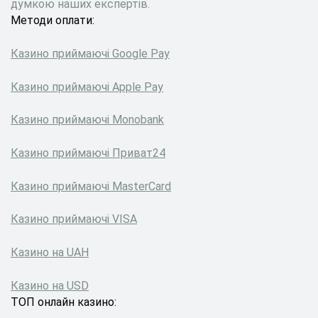
думкою наших експертів.
Методи оплати:
Казино приймаючі Google Pay
Казино приймаючі Apple Pay
Казино приймаючі Monobank
Казино приймаючі Приват24
Казино приймаючі MasterCard
Казино приймаючі VISA
Казино на UAH
Казино на USD
ТОП онлайн казино: