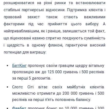
розширюватися на різні ринки та встановлювати
стабільні партнерські відносини. Підтримка клієнтів і
правовий захист також стають важливими
факторами під час прийняття цього вибору. А
найпривабливішим, як і раніше, залишається той факт,
що ліцензовані казино спритно поєднують сумлінність
і щедрість в одному флаконі, гарантуючи високий
потенціал для виграшу:
БетКінг
пропонує своїм гравцям щедру вітальну
пропозицію аж до 125 000 гривень і 500 респінів
за перші 5 депозитів.
Слотс Сіті вітає своїх майбутніх клієнтів
можливістю отримати до 200 000 гривень і 500
респінів на перші п’ять поповнень балансу.
Фавбет
пропонує бонус до 10 000 гривень і 300