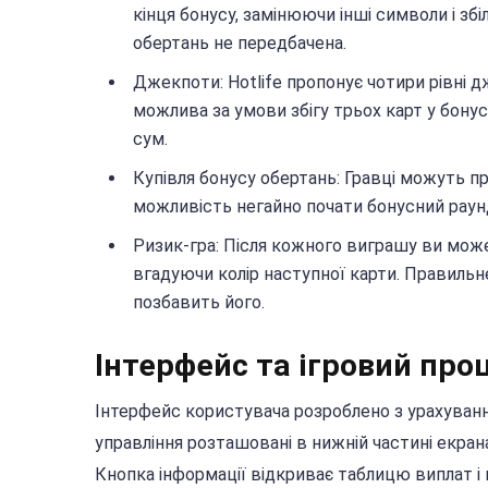
кінця бонусу, замінюючи інші символи і з
обертань не передбачена.
Джекпоти: Hotlife пропонує чотири рівні дже
можлива за умови збігу трьох карт у бонус
сум.
Купівля бонусу обертань: Гравці можуть п
можливість негайно почати бонусний раунд
Ризик-гра: Після кожного виграшу ви може
вгадуючи колір наступної карти. Правильн
позбавить його.
Інтерфейс та ігровий проц
Інтерфейс користувача розроблено з урахуванн
управління розташовані в нижній частині екран
Кнопка інформації відкриває таблицю виплат і