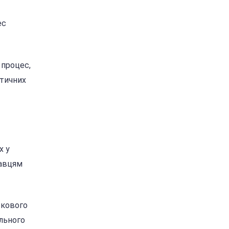
ес
 процес,
атичних
х у
равцям
ткового
ільного