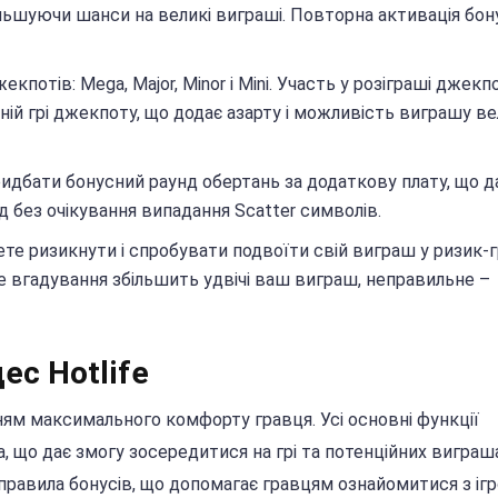
більшуючи шанси на великі виграші. Повторна активація бо
кпотів: Mega, Major, Minor і Mini. Участь у розіграші джекп
ній грі джекпоту, що додає азарту і можливість виграшу в
ридбати бонусний раунд обертань за додаткову плату, що д
 без очікування випадання Scatter символів.
те ризикнути і спробувати подвоїти свій виграш у ризик-гр
е вгадування збільшить удвічі ваш виграш, неправильне –
ес Hotlife
ям максимального комфорту гравця. Усі основні функції
а, що дає змогу зосередитися на грі та потенційних виграш
 правила бонусів, що допомагає гравцям ознайомитися з іг