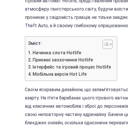
Ігровий автомат Hotlife, представлений провай
атмосферу гангстерського світу, будучи воісти
проникає у свідомість гравців не тільки завд
Theft Auto, а й своєму глибокому опрацюванню
Зміст:
Начинка слота Hotlife
Приємні заохочення Hotlife
Інтерфейс та ігровий процес Hotlife
Мобільна версія Hot Life
Своїм яскравим дизайном, що запам’ятовується,
азарту. На п’яти барабанах цього ігрового авт
від класичних автомобілів і зброї до персонаж
свою неповторну частину адреналіну. Бачачи це
блекджек онлайн, оскільки однозначні переваг