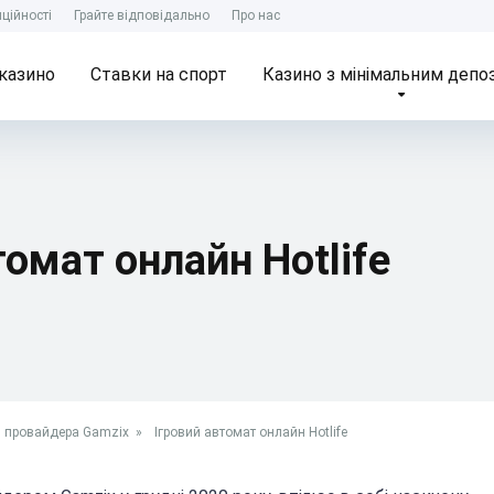
ційності
Грайте відповідально
Про нас
казино
Ставки на спорт
Казино з мінімальним депо
томат онлайн Hotlife
и провайдера Gamzix
»
Ігровий автомат онлайн Hotlife