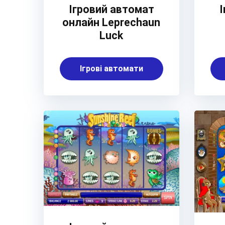
Ігровий автомат
онлайн Leprechaun
Luck
Ігрові автомати