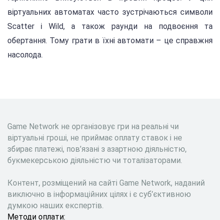
віртуальних автоматах часто зустрічаються символи
Scatter і Wild, а також раунди на подвоєння та
обертання. Тому грати в їхні автомати – це справжня
насолода.
Game Network не організовує гри на реальні чи
віртуальні гроші, не приймає оплату ставок і не
збирає платежі, пов’язані з азартною діяльністю,
букмекерською діяльністю чи тоталізаторами.
Контент, розміщений на сайті Game Network, наданий
виключно в інформаційних цілях і є суб’єктивною
думкою наших експертів.
Методи оплати: