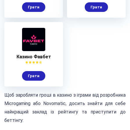
Грати
Грати
Казино Фавбет
Грати
Щоб заробляти гроші в казино з іграми від розробника
Microgaming або Novomatic, досить знайти для себе
найкращий заклад із рейтингу та приступити до
беттінгу: