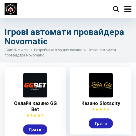
Ігрові автомати провайдера
Novomatic
GameNetwork
»
Розробники ігор для казино
»
Ігрові автомати
провайдера Novomatic
Онлайн казино GG
Казино Slotscity
Bet
Грати
Грати