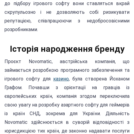
до підбору ігрового софту вони ставляться вкрай
скрупульозно і не дозволяють собі ризикувати
репутацією, співпрацюючи з недобросовісними
розробниками.
Історія народження бренду
Проєкт Novomatic, австрійська компанія, що
займається розробкою програмного забезпечення та
ігрового софту для
казино
, була створена Йоханом
Графом. Почавши з орієнтації на гравців із
європейських країн, компанія згодом переключила
свою увагу на розробку азартного софту для геймерів
із країн СНД, зокрема для України. Діяльність
Novomatic здійснюється в суворій відповідності з
юрисдикцією тих країн, де законно надавати послуги