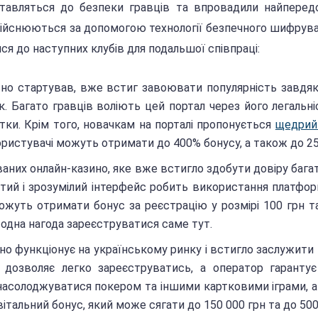
ставляться до безпеки гравців та впровадили найперед
ї здійснюються за допомогою технології безпечного шифрув
я до наступних клубів для подальшої співпраці:
авно стартував, вже встиг завоювати популярність завдя
. Багато гравців воліють цей портал через його легальні
атки. Крім того, новачкам на порталі пропонується
щедрий 
ористувачі можуть отримати до 400% бонусу, а також до 25
ваних онлайн-казино, яке вже встигло здобути довіру багат
тий і зрозумілий інтерфейс робить використання платфор
можуть отримати бонус за реєстрацію у розмірі 100 грн т
одна нагода зареєструватися саме тут.
но функціонує на українському ринку і встигло заслужити 
 дозволяє легко зареєструватись, а оператор гаранту
насолоджуватися покером та іншими картковими іграми, а
вітальний бонус, який може сягати до 150 000 грн та до 500