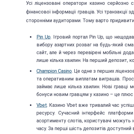
Усі ліцензовані оператори казино серйозно 
фінансової інформації гравців. Усі транзакці
сторонніми аудиторами. Тому варто придивитис
Pin Up
. Ігровий портал Pin Up, що нещод
вибору азартних розваг на будь-який смак
сайт, але й через перевірені мобільні дод
лише кілька хвилин. На перший депозит, к
Champion Casino
. Це одне з перших ліцензо
та оперативним виплатам виграшів. Прос
займає лише кілька хвилин. Нові гравці 
бонуси новим гравцям у казино – це плюс 
Vbet
. Казино Vbet вже тривалий час успіш
ресурсу. Сучасний інтерфейс платформи
асортименту слотів, користувачі можуть 
часу. За перші шість депозитів доступний 