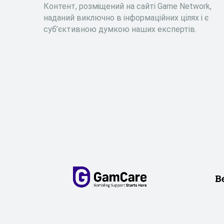
Контент, розміщений на сайті Game Network,
наданий виключно в інформаційних цілях і є
суб’єктивною думкою наших експертів.