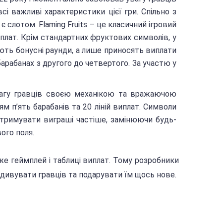
сі важливі характеристики цієї гри. Спільно з
слотом. Flaming Fruits – це класичний ігровий
иплат. Крім стандартних фруктових символів, у
кають бонусні раунди, а лише приносять виплати
арабанах з другого до четвертого. За участю у
увагу гравців своєю механікою та вражаючою
м п’ять барабанів та 20 ліній виплат. Символи
отримувати виграші частіше, замінюючи будь-
ого поля.
же геймплей і таблиці виплат. Тому розробники
дивувати гравців та подарувати їм щось нове.