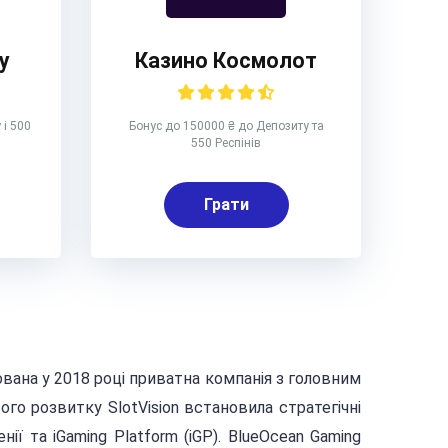
y
Казино Космолот
 і 500
Бонус до 150000 ₴ до Депозиту та
550 Респінів
Грати
снована у 2018 році приватна компанія з головним
ого розвитку SlotVision встановила стратегічні
ї та iGaming Platform (iGP). BlueOcean Gaming