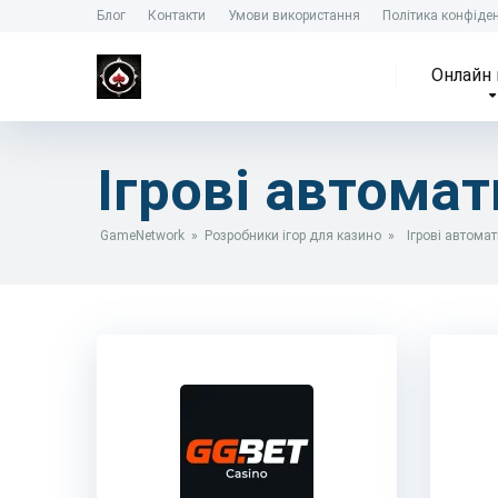
Блог
Контакти
Умови використання
Політика конфіден
Онлайн 
Ігрові автомат
GameNetwork
»
Розробники ігор для казино
»
Ігрові автома