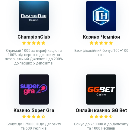
ChampionClub
Казино Чемпіон
Отримай 100₴ за верифікацію та
Верифікаційний бонус 100+100
100% від першого депозиту на
грн.
персональний Джекпот! І до 200%
до перших 5 депозитів.
Казино Super Gra
Онлайн казино GG Bet
Бонус до 175000 ₴ до Депозиту
Бонус до 250000 ₴ до Депозиту
та 600 Респінів
та 1000 Респінів