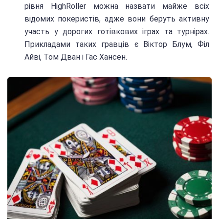
рівня HighRoller можна назвати майже всіх
відомих покеристів, адже вони беруть активну
участь у дорогих готівкових іграх та турнірах.
Прикладами таких гравців є Віктор Блум, Філ
Айві, Том Дван і Гас Хансен.