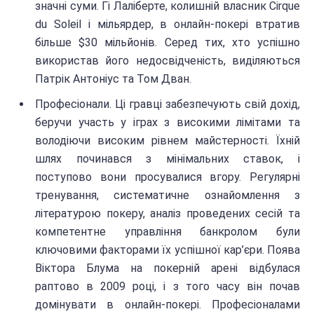
значні суми. Гі Лаліберте, колишній власник Cirque
du Soleil і мільярдер, в онлайн-покері втратив
більше $30 мільйонів. Серед тих, хто успішно
використав його недосвідченість, виділяються
Патрік Антоніус та Том Дван.
Професіонали. Ці гравці забезпечують свій дохід,
беручи участь у іграх з високими лімітами та
володіючи високим рівнем майстерності. Їхній
шлях починався з мінімальних ставок, і
поступово вони просувалися вгору. Регулярні
тренування, систематичне ознайомлення з
літературою покеру, аналіз проведених сесій та
компетентне управління банкролом були
ключовими факторами їх успішної кар’єри. Поява
Віктора Блума на покерній арені відбулася
раптово в 2009 році, і з того часу він почав
домінувати в онлайн-покері. Професіоналами