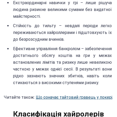
Екстраординарні навички у грі – лише рішуча
людина ризикне великими сумами без видатної
майстерності.
Стійкість до тильту – невдалі періоди легко
переживаються хайроллерами і підштовхують їх
до безрозсудним вчинків.
Ефективне управління банкролом – забезпечення
достатнього обсягу коштів на гри у межах
встановлених лімітів та ризику лише невеликою
часткою у межах однієї сесії. В результаті вони
рідко зазнають значних збитків, навіть коли
стикаються з високими ступенями ризику.
Читайте також:
Що означає тайтовий гравець у покері
.
Класифікація хайролерів