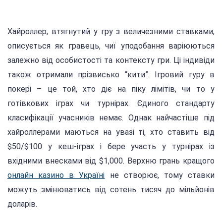
Хайроллер, втягнутий у гру з величезними ставками,
описується як гравець, чиї уподобання варіюються
залежно від особистості та контексту гри. Ці індивіди
також отримали прізвисько “кити”. Ігровий гуру в
покері – це той, хто діє на піку лімітів, чи то у
готівкових іграх чи турнірах. Єдиного стандарту
класифікації учасників немає. Однак найчастіше під
хайроллерами маються на увазі ті, хто ставить від
$50/$100 у кеш-іграх і бере участь у турнірах із
вхідними внесками від $1,000. Верхню грань кращого
онлайн казино в Україні
не створює, тому ставки
можуть змінюватись від сотень тисяч до мільйонів
доларів.