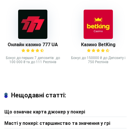
Онлайн казино 777 UA
Казино BetKing
Бонус до перших 7 депозитів: до
Бонус до 150000 ₴ до Депозиту і
100 000 ₴ та до 111 Респінів
750 Респінів
Нещодавні статті:
Що означає карта джокер у покері
Масті у покері: старшинство та значення у грі