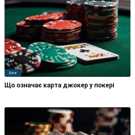
Блог
Що означає карта джокер у покері