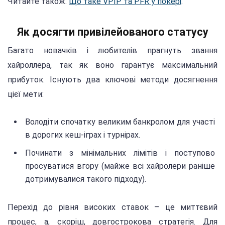
Читайте також:
Що таке VPIP та PFR у покері
.
Як досягти привілейованого статусу
Багато новачків і любителів прагнуть звання
хайроллера, так як воно гарантує максимальний
прибуток. Існують два ключові методи досягнення
цієї мети:
Володіти спочатку великим банкролом для участі
в дорогих кеш-іграх і турнірах.
Починати з мінімальних лімітів і поступово
просуватися вгору (майже всі хайролери раніше
дотримувалися такого підходу).
Перехід до рівня високих ставок – це миттєвий
процес, а, скоріш, довгострокова стратегія. Для