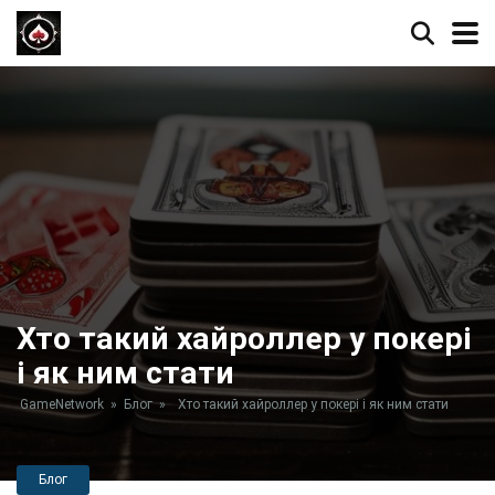
Хто такий хайроллер у покері
і як ним стати
GameNetwork
»
Блог
»
Хто такий хайроллер у покері і як ним стати
Блог