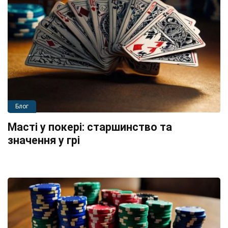
Блог
Масті у покері: старшинство та
значення у грі