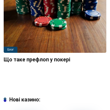
Блог
Що таке префлоп у покері
Нові казино: