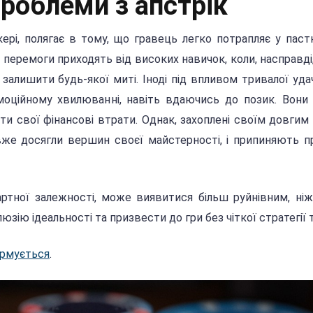
роблеми з апстрік
ері, полягає в тому, що гравець легко потрапляє у пастк
о перемоги приходять від високих навичок, коли, насправді,
залишити будь-якої миті. Іноді під впливом тривалої удач
моційному хвилюванні, навіть вдаючись до позик. Вон
 свої фінансові втрати. Однак, захоплені своїм довгим 
вже досягли вершин своєї майстерності, і припиняють п
ртної залежності, може виявитися більш руйнівним, ні
юзію ідеальності та призвести до гри без чіткої стратегії т
формується
.