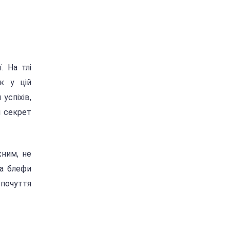
. На тлі
к у цій
успіхів,
и секрет
жним, не
 а блефи
 почуття