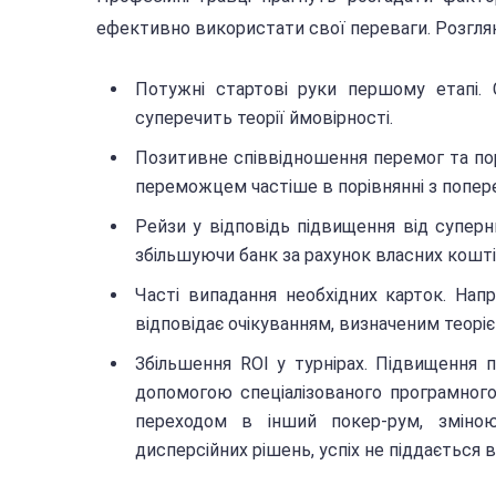
ефективно використати свої переваги. Розгля
Потужні стартові руки першому етапі.
суперечить теорії ймовірності.
Позитивне співвідношення перемог та пор
переможцем частіше в порівнянні з попере
Рейзи у відповідь підвищення від суперни
збільшуючи банк за рахунок власних кошті
Часті випадання необхідних карток. Нап
відповідає очікуванням, визначеним теоріє
Збільшення ROI у турнірах. Підвищення 
допомогою спеціалізованого програмного 
переходом в інший покер-рум, зміною
дисперсійних рішень, успіх не піддається 