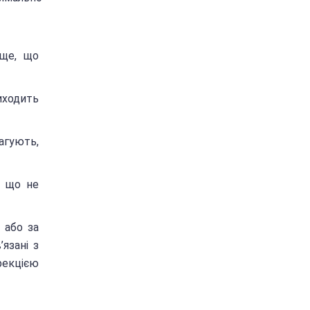
ище, що
виходить
агують,
, що не
 або за
язані з
рекцією