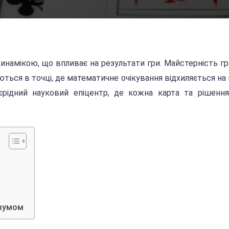
динамікою, що впливає на результати гри. Майстерність гра
уються в точці, де математичне очікування відхиляється на
оєрідний науковий епіцентр, де кожна карта та рішенн
озумом