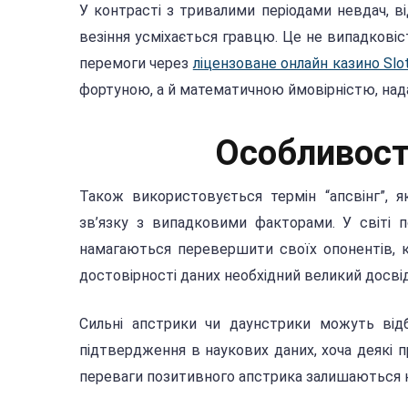
У контрасті з тривалими періодами невдач, в
везіння усміхається гравцю. Це не випадкові
перемоги через
ліцензоване онлайн казино Slot
фортуною, а й математичною ймовірністю, нада
Особливост
Також використовується термін “апсвінг”, я
зв’язку з випадковими факторами. У світі 
намагаються перевершити своїх опонентів, к
достовірності даних необхідний великий досві
Сильні апстрики чи даунстрики можуть відб
підтвердження в наукових даних, хоча деякі 
переваги позитивного апстрика залишаються 