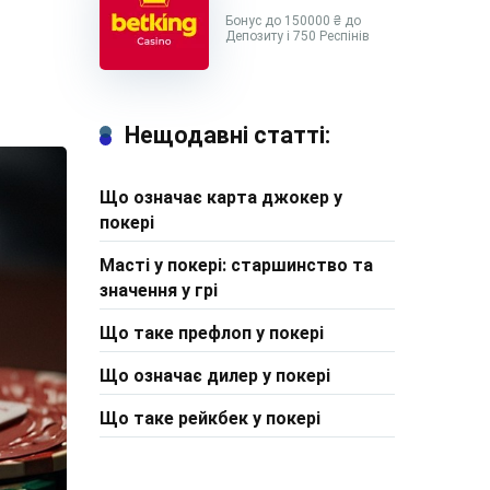
Бонус до 150000 ₴ до
Депозиту і 750 Респінів
Нещодавні статті:
Що означає карта джокер у
покері
Масті у покері: старшинство та
значення у грі
Що таке префлоп у покері
Що означає дилер у покері
Що таке рейкбек у покері