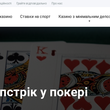
ційності
Грайте відповідально
Про нас
казино
Ставки на спорт
Казино з мінімальним депо
пстрік у покері