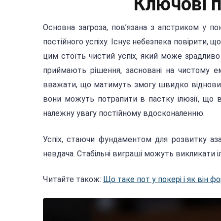
Ключові п
Основна загроза, пов’язана з апстриком у пок
постійного успіху. Існує небезпека повірити, щ
цим стоїть чистий успіх, який може зрадливо 
приймають рішення, засновані на чистому е
вважати, що матимуть змогу швидко відновити
вони можуть потрапити в пастку ілюзії, що 
належну увагу постійному вдосконаленню.
Успіх, стаючи фундаментом для розвитку аза
невдача. Стабільні виграші можуть викликати іл
Читайте також:
Що таке пот у покері і як він 