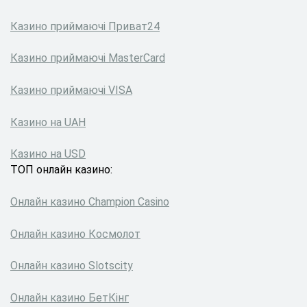
Казино приймаючі Приват24
Казино приймаючі MasterCard
Казино приймаючі VISA
Казино на UAH
Казино на USD
ТОП онлайн казино:
Онлайн казино Сhampion Сasino
Онлайн казино Космолот
Онлайн казино Slotscity
Онлайн казино БетКінг