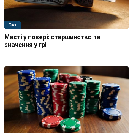
Блог
Масті у покері: старшинство та
значення у грі