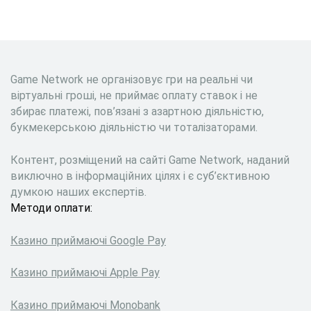
Game Network не організовує гри на реальні чи
віртуальні гроші, не приймає оплату ставок і не
збирає платежі, пов’язані з азартною діяльністю,
букмекерською діяльністю чи тоталізаторами.
Контент, розміщений на сайті Game Network, наданий
виключно в інформаційних цілях і є суб’єктивною
думкою наших експертів.
Методи оплати:
Казино приймаючі Google Pay
Казино приймаючі Apple Pay
Казино приймаючі Monobank