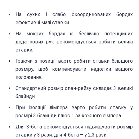
На сухих і слабо скоординованих бордах
ефективні малі ставки.
На мокрих бордах із безліччю потенційних
додаткових рук рекомендується робити великі
ставки.
Граючи з позиції варто робити ставки більшого
розміру, щоб компенсувати недоліки вашого
положення.
Стандартний розмір опен-рейзу складає 3 великі
блайнди.
При ізоляції лімпера варто робити ставку у
розмірі 3 блайнди плюс 1 за кожного лімпера.
Для 3-бета рекомендується підвищувати розмір
ставки у 3 рази, для 4-бета – у 2.3 рази.