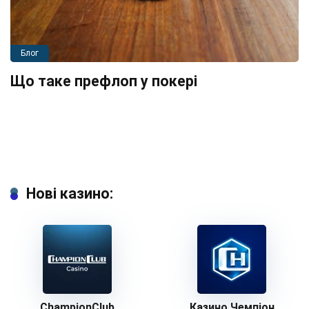
Блог
Що таке префлоп у покері
Нові казино:
ChampionClub
Казино Чемпіон