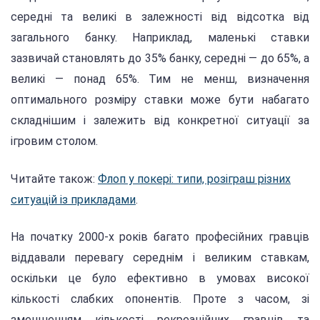
середні та великі в залежності від відсотка від
загального банку. Наприклад, маленькі ставки
зазвичай становлять до 35% банку, середні — до 65%, а
великі — понад 65%. Тим не менш, визначення
оптимального розміру ставки може бути набагато
складнішим і залежить від конкретної ситуації за
ігровим столом.
Читайте також:
Флоп у покері: типи, розіграш різних
ситуацій із прикладами
.
На початку 2000-х років багато професійних гравців
віддавали перевагу середнім і великим ставкам,
оскільки це було ефективно в умовах високої
кількості слабких опонентів. Проте з часом, зі
зменшенням кількості рекреаційних гравців та