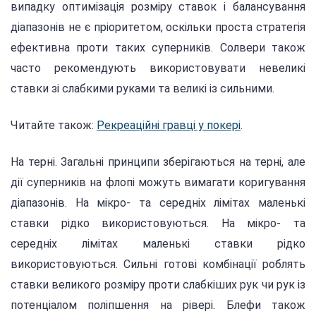
випадку оптимізація розміру ставок і балансування
діапазонів не є пріоритетом, оскільки проста стратегія
ефективна проти таких суперників. Солвери також
часто рекомендують використовувати невеликі
ставки зі слабкими руками та великі із сильними.
Читайте також:
Рекреаційні гравці у покері
.
На терні. Загальні принципи зберігаються на терні, але
дії суперників на флопі можуть вимагати коригування
діапазонів. На мікро- та середніх лімітах маленькі
ставки рідко використовуються. На мікро- та
середніх лімітах маленькі ставки рідко
використовуються. Сильні готові комбінації роблять
ставки великого розміру проти слабкіших рук чи рук із
потенціалом поліпшення на рівері. Блефи також