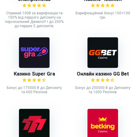
Отримай 100₴ за верифікацію та
Верифікаційний бонус 100+100
100% від першого депозиту на
грн.
персональний Джекпот! І до 200%
до перших 5 депозитів.
Казино Super Gra
Онлайн казино GG Bet
Бонус до 175000 ₴ до Депозиту
Бонус до 250000 ₴ до Депозиту
та 600 Респінів
та 1000 Респінів