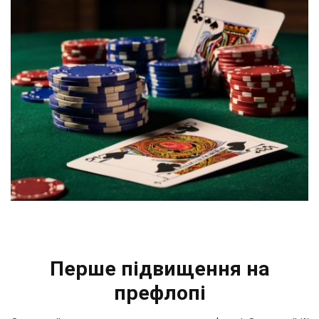
Перше підвищення на
префлопі