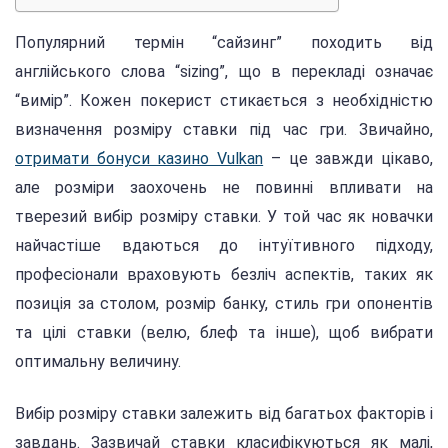
Популярний термін “сайзинг” походить від
англійського слова “sizing”, що в перекладі означає
“вимір”. Кожен покерист стикається з необхідністю
визначення розміру ставки під час гри. Звичайно,
отримати бонуси казино Vulkan
– це завжди цікаво,
але розміри заохочень не повинні впливати на
тверезий вибір розміру ставки. У той час як новачки
найчастіше вдаються до інтуїтивного підходу,
професіонали враховують безліч аспектів, таких як
позиція за столом, розмір банку, стиль гри опонентів
та цілі ставки (велю, блеф та інше), щоб вибрати
оптимальну величину.
Вибір розміру ставки залежить від багатьох факторів і
завдань. Зазвичай ставки класифікуються як малі,