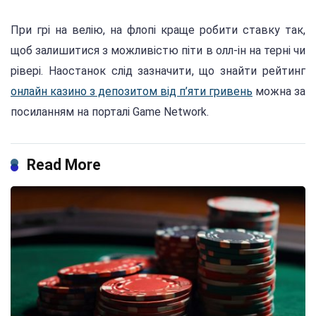
При грі на велію, на флопі краще робити ставку так,
щоб залишитися з можливістю піти в олл-ін на терні чи
рівері. Наостанок слід зазначити, що знайти рейтинг
онлайн казино з депозитом від п’яти гривень
можна за
посиланням на порталі Game Network.
Read More