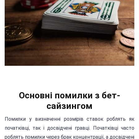
Основні помилки з бет-
сайзингом
Помилки у визначенні розмірів ставок роблять як
початківці, так і досвідчені гравці. Початківці часто
роблять помилки через брак концентрації, а досвідчені