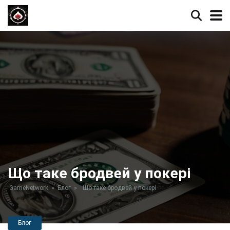
Що таке бродвей у покері
GameNetwork
»
Блог
»
Що таке бродвей у покері
Блог