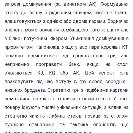
загрозі домінування (за винятком AK). Формування
стріту до флопу є рідкісним явищем; частіше гравці
влаштовуються з однією або двома парами. Водночас
опонент може володіти комбінацією того ж рангу, але
з більш потужним кікером. Уникнення домінування є
пріоритетом. Наприклад, якщо у вас пара королів і KT,
складно відмовитися від продовження гри, але
неприємно програвати банк, якщо на столі
з’являються KJ, KQ або AK. Цей аспект слід
враховувати під час вступу в гру серед середніх і
низьких бродвеїв. Стратегію гри з подібними картами
неможливо повністю охопити в одній статті. У світі
покеру існують тисячі унікальних ситуацій, а вплив на
стратегію чинять глибина стеків, позиція за столом,
турнірне становище та тактика опонентів, що