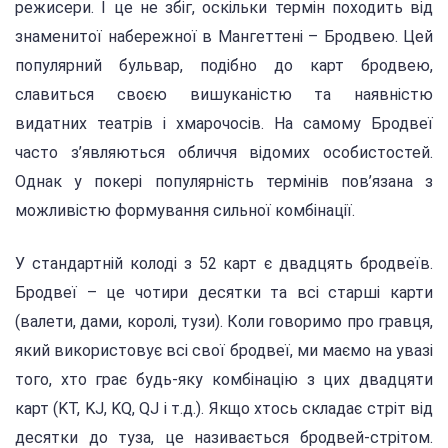
режисери. І це не збіг, оскільки термін походить від
знаменитої набережної в Мангеттені – Бродвею. Цей
популярний бульвар, подібно до карт бродвею,
славиться своєю вишуканістю та наявністю
видатних театрів і хмарочосів. На самому Бродвеї
часто з’являються обличчя відомих особистостей.
Однак у покері популярність термінів пов’язана з
можливістю формування сильної комбінації.
У стандартній колоді з 52 карт є двадцять бродвеїв.
Бродвеї – це чотири десятки та всі старші карти
(валети, дами, королі, тузи). Коли говоримо про гравця,
який використовує всі свої бродвеї, ми маємо на увазі
того, хто грає будь-яку комбінацію з цих двадцяти
карт (KT, KJ, KQ, QJ і т.д.). Якщо хтось складає стріт від
десятки до туза, це називається бродвей-стрітом.