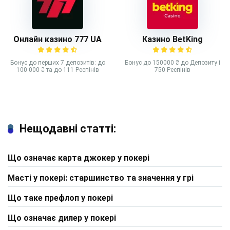
Онлайн казино 777 UA
Казино BetKing
Бонус до перших 7 депозитів: до
Бонус до 150000 ₴ до Депозиту і
100 000 ₴ та до 111 Респінів
750 Респінів
Нещодавні статті:
Що означає карта джокер у покері
Масті у покері: старшинство та значення у грі
Що таке префлоп у покері
Що означає дилер у покері