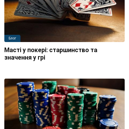
Блог
Масті у покері: старшинство та
значення у грі