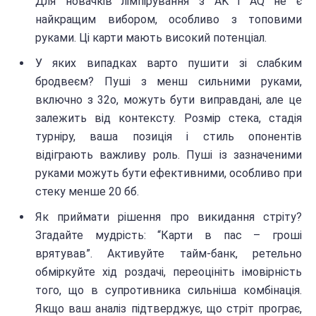
Для новачків лімпірування з AK і AQ не є
найкращим вибором, особливо з топовими
руками. Ці карти мають високий потенціал.
У яких випадках варто пушити зі слабким
бродвеєм? Пуші з менш сильними руками,
включно з 32о, можуть бути виправдані, але це
залежить від контексту. Розмір стека, стадія
турніру, ваша позиція і стиль опонентів
відіграють важливу роль. Пуші із зазначеними
руками можуть бути ефективними, особливо при
стеку менше 20 бб.
Як приймати рішення про викидання стріту?
Згадайте мудрість: “Карти в пас – гроші
врятував”. Активуйте тайм-банк, ретельно
обміркуйте хід роздачі, переоцініть імовірність
того, що в супротивника сильніша комбінація.
Якщо ваш аналіз підтверджує, що стріт програє,