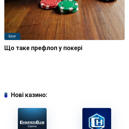
Блог
Що таке префлоп у покері
Нові казино: