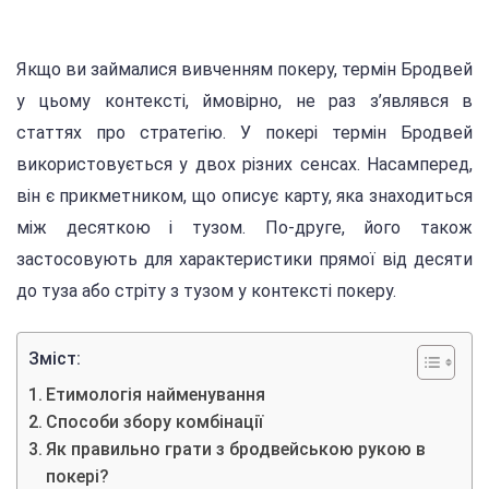
Якщо ви займалися вивченням покеру, термін Бродвей
у цьому контексті, ймовірно, не раз з’являвся в
статтях про стратегію. У покері термін Бродвей
використовується у двох різних сенсах. Насамперед,
він є прикметником, що описує карту, яка знаходиться
між десяткою і тузом. По-друге, його також
застосовують для характеристики прямої від десяти
до туза або стріту з тузом у контексті покеру.
Зміст:
Етимологія найменування
Способи збору комбінації
Як правильно грати з бродвейською рукою в
покері?