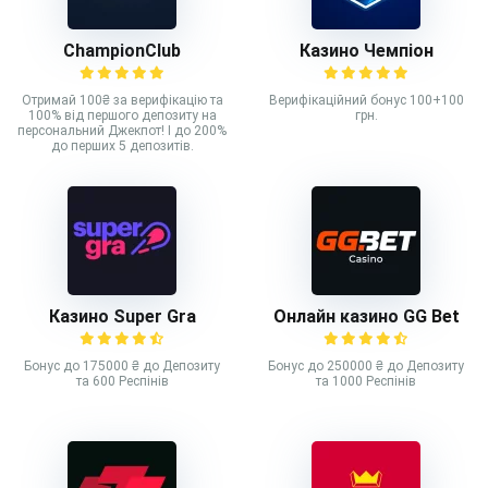
ChampionClub
Казино Чемпіон
Отримай 100₴ за верифікацію та
Верифікаційний бонус 100+100
100% від першого депозиту на
грн.
персональний Джекпот! І до 200%
до перших 5 депозитів.
Казино Super Gra
Онлайн казино GG Bet
Бонус до 175000 ₴ до Депозиту
Бонус до 250000 ₴ до Депозиту
та 600 Респінів
та 1000 Респінів