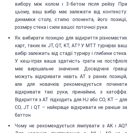
вибору між колом і 3-бетом після рейзу. При
цьому, ваш вибір має залежати від контексту:
динаміки столу, стилю опонента, його позиції,
розміру стека і сили вашої поточної руки.
Як вибирати позицію для відкриття різномастих
карт, таких як JT, QT, KT, AT? У МТТ турнірах ваш
вибір залежить від стадії турніру і глибини стека.
У кеш-іграх ваша здатність грати на постфлопі
має вирішальне значення. Досвідчені гравці
можуть відкривати навіть AT з ранніх позицій,
але для новачків рекомендується починати
відкривати такі руки, принаймні, з катоффа.
Відкриття з АТ підходить для HJ або CO, KT – для
CO, JT і QT – найкраще відкривати не раніше за
баттон.
Чому не рекомендується лімпувати з AK і AQ?