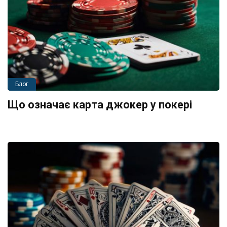
Блог
Що означає карта джокер у покері