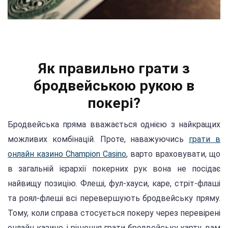
Як правильно грати з
бродвейською рукою в
покері?
Бродвейська пряма вважається однією з найкращих
можливих комбінацій. Проте, наважуючись
грати в
онлайн казино Champion Casino
, варто враховувати, що
в загальній ієрархії покерних рук вона не посідає
найвищу позицію. Флеші, фул-хауси, каре, стріт-флаші
та роял-флеші всі перевершують бродвейську пряму.
Тому, коли справа стосується покеру через перевірені
онлайн казино, і рішення грати бродвейську карту, вам