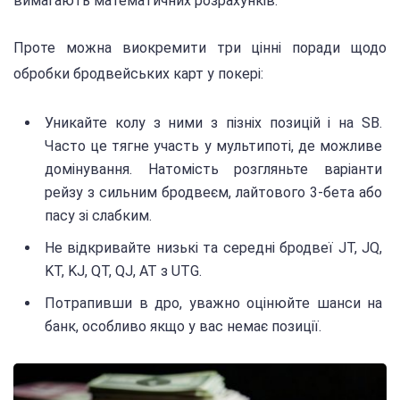
вимагають математичних розрахунків.
Проте можна виокремити три цінні поради щодо
обробки бродвейських карт у покері:
Уникайте колу з ними з пізніх позицій і на SB.
Часто це тягне участь у мультипоті, де можливе
домінування. Натомість розгляньте варіанти
рейзу з сильним бродвеєм, лайтового 3-бета або
пасу зі слабким.
Не відкривайте низькі та середні бродвеї JT, JQ,
KT, KJ, QT, QJ, AT з UTG.
Потрапивши в дро, уважно оцінюйте шанси на
банк, особливо якщо у вас немає позиції.