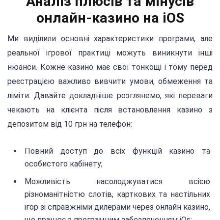
Аналіз плюсів та мінусів
онлайн-казино на iOS
Ми виділили основні характеристики програми, але
реальної ігрової практиці можуть виникнути інші
нюанси. Кожне казино має свої тонкощі і тому перед
реєстрацією важливо вивчити умови, обмеження та
ліміти. Давайте докладніше розглянемо, які переваги
чекають на клієнта після встановлення казино з
депозитом від 10 грн на телефон:
Повний доступ до всіх функцій казино та
особистого кабінету;
Можливість насолоджуватися всією
різноманітністю слотів, карткових та настільних
ігор зі справжніми дилерами через онлайн казино,
що працює з програмним забезпеченням iOs;