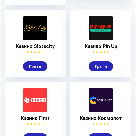
Казино Slotscity
Казино Pin Up
Грати
Грати
Казино First
Казино Космолот