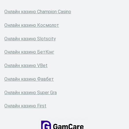
Онлайн казино Сhampion Сasino
Онлайн казино Космолот
Онлайн казино Slotscity
Онлайн казино БетКінг
Онлайн казино VBet
Онлайн казино Фавбет
Онлайн казино Super Gra
Онлайн казино First