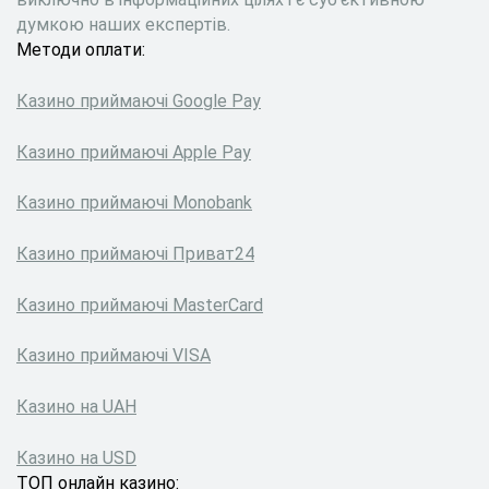
думкою наших експертів.
Методи оплати:
Казино приймаючі Google Pay
Казино приймаючі Apple Pay
Казино приймаючі Monobank
Казино приймаючі Приват24
Казино приймаючі MasterCard
Казино приймаючі VISA
Казино на UAH
Казино на USD
ТОП онлайн казино: