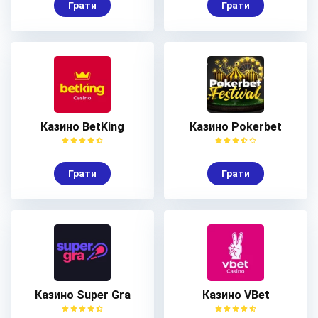
Грати
Грати
Казино BetKing
Казино Pokerbet
Грати
Грати
Казино Super Gra
Казино VBet