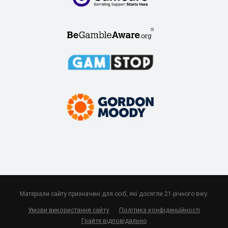
Матеріали сайту призначені для осіб, які досягли 21-річного віку.
Умови використання сайту
Політика конфіденційності
Грайте відповідально