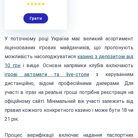
Грати
У поточному році Україна має великий асортимент
ліцензованих ігрових майданчиків, що пропонують
можливість насолоджуватися
казино з депозитом від
10 грн
і вище. Основні напрямки клубів включають
ігрові автомати та live-столи
з керуванням
дистанційно, відомі професійними дилерами. Для
участі в іграх на реальні гроші потрібна реєстрація на
офіційному сайті. Мінімальний вік участі залежить від
правил кожного конкретного казино і може бути 18 чи
21 рік.
Процес верифікації включає надання паспортних