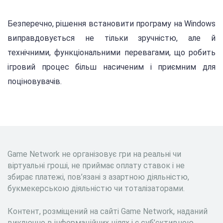
Безперечно, рішення встановити програму на Windows
виправдовується не тільки зручністю, але й
технічними, функціональними перевагами, що робить
ігровий процес більш насиченим і приємним для
поціновувачів.
Game Network не організовує гри на реальні чи
віртуальні гроші, не приймає оплату ставок і не
збирає платежі, пов’язані з азартною діяльністю,
букмекерською діяльністю чи тоталізаторами.
Контент, розміщений на сайті Game Network, наданий
виключно в інформаційних цілях і є суб’єктивною