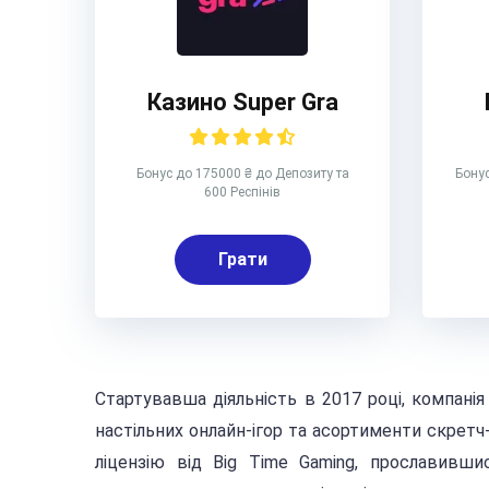
Казино Super Gra
Бонус до 175000 ₴ до Депозиту та
Бонус
600 Респінів
Грати
Стартувавша діяльність в 2017 році, компанія
настільних онлайн-ігор та асортименти скретч-
ліцензію від Big Time Gaming, прославивши