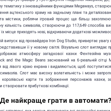
ну тематику з інноваційними функціями Megaways, створюю
ня ацтекського храму на задньому плані та деталізовани
а містики, роблячи ігровий процес ще більш захоплююч
ну кількість символів, створюючи до 117,649 способів ви
 їх місце приходять нові, відкриваючи додаткові можливо
ій випуск від провайдера Iron Dog Studio, привертає уваг
редставивши її у новому світлі. Візуально слот виглядає 
дображає атмосферу загадкової казки. Фентезійна муз
ck and the Magic Beans заснований на 6-реальній сітці 
я від лівого краю екрана і видаляються, щоб поступитис
 символів. Слот має високу волатильність і може запроп
королівські карти та зображення персонажів казки, за
 створювати прибуткові комбінації.
Де найкраще грати в автомати
нної співпраці, яка здатна ліквідувати всі потенційні риз