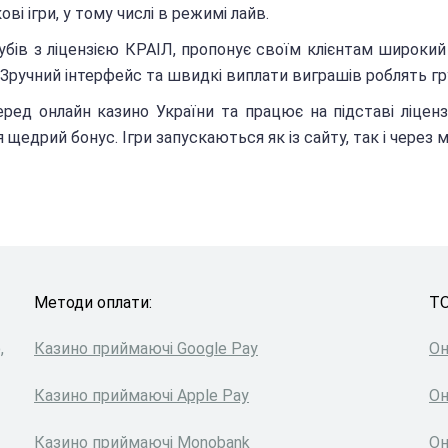
ві ігри, у тому числі в режимі лайв.
лубів з ліцензією КРАІЛ, пропонує своїм клієнтам широкий
ку. Зручний інтерфейс та швидкі виплати виграшів роблять
еред онлайн казино України та працює на підставі ліцен
 щедрий бонус. Ігри запускаються як із сайту, так і через
Методи оплати:
ТО
,
Казино приймаючі Google Pay
Он
Казино приймаючі Apple Pay
Он
Казино приймаючі Monobank
Он