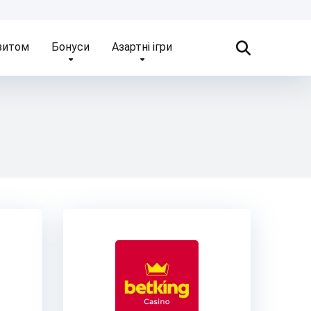
зитом
Бонуси
Азартні ігри