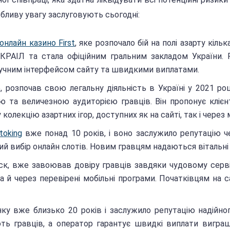
обливу увагу заслуговують сьогодні:
онлайн казино First
, яке розпочало бій на полі азарту кіль
КРАІЛ та стала офіційним гральним закладом України. F
учним інтерфейсом сайту та швидкими виплатами.
о, розпочав свою легальну діяльність в Україні у 2021 роц
 та величезною аудиторією гравців. Він пропонує клієн
олекцію азартних ігор, доступних як на сайті, так і через
toking
вже понад 10 років, і воно заслужило репутацію ч
кий вибір онлайн слотів. Новим гравцям надаються вітальні
уск, вже завоював довіру гравців завдяки чудовому серв
 а й через перевірені мобільні програми. Початківцям на 
у вже близько 20 років і заслужило репутацію надійног
ть гравців, а оператор гарантує швидкі виплати виграш