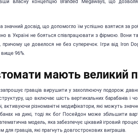
вши власну концепцію Branded Megaways, що дозволя
ла значний досвід, що допомогло їм успішно взятися за роб
зино в Україні не бояться співпрацювати з фірмою. Вони 
, причому це довелося не без суперечок. Ігри від Iron Do
P вище 96%.
втомати мають великий 
й запрошує гравців вирушити у захоплюючу подорож давн
 структуру, що включає шість вертикальних барабанів і 
грі, активуючи різноманітні модифікатори, які можуть знач
анах на дикі, тоді як бог Посейдон може збільшити варт
атематична модель, яка забезпечує цікавий ігровий процес
м для гравців, які прагнуть довгострокових виграшів.