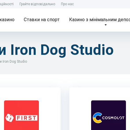
ційності
Грайте відповідально
Про нас
казино
Ставки на спорт
Казино з мінімальним депо
и Iron Dog Studio
и Iron Dog Studio