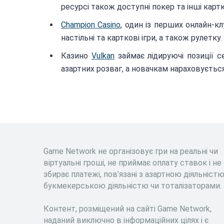
ресурсі також доступні покер та інші картко
Champion Casino
, один із перших онлайн-к
настільні та карткові ігри, а також рулет
Казино
Vulkan
займає лідируючі позиції с
азартних розваг, а новачкам нараховується
Game Network не організовує гри на реальні чи
віртуальні гроші, не приймає оплату ставок і не
збирає платежі, пов’язані з азартною діяльністю
букмекерською діяльністю чи тоталізаторами.
Контент, розміщений на сайті Game Network,
наданий виключно в інформаційних цілях і є