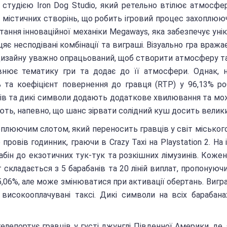
й студією Iron Dog Studio, який ретельно втілює атмосф
 містичних створінь, що робить ігровий процес захоплюю
тання інноваційної механіки Megaways, яка забезпечує унік
цяє несподівані комбінації та виграші. Візуально гра враж
 дизайну уважно опрацьований, щоб створити атмосферу т
нює тематику гри та додає до її атмосфери. Однак, н
 та коефіцієнт повернення до гравця (RTP) у 96,13% ро
лів та дикі символи додають додаткове хвилювання та мо
ають, напевно, що шанс зірвати солідний куш досить велик
хоплюючим слотом, який переносить гравців у світ міського
провів годинник, граючи в Crazy Taxi на Playstation 2. Н
абін до екзотичних тук-тук та розкішних лімузинів. Коже
 складається з 5 барабанів та 20 ліній виплат, пропоную
5,06%, але може змінюватися при активації обертань. Ви
 високооплачувані таксі. Дикі символи на всіх бараба
телепортує гравців у густі джунглі Південної Америки, де,