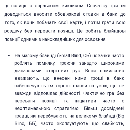
ці позиції є справжнім викликом. Спочатку гри їм
доводиться вносити обов’язкові ставки в банк до
того, як вони побачать свої карти, і потім грати всю
роздачу без переваги позиції. Це робить блайндові
позиції одними з найскладніших для освоєння.
На малому блайнді (Small Blind, СБ) новачки часто
роблять помилку, граючи занадто широкими
діапазонами стартових рук. Вони помилково
вважають, що внесені ними гроші в банк
забезпечують їм хороші шанси на успіх, що не
завжди відповідає дійсності. Фактично гра без
переваги позиції та ініціативи часто є
неоптимальною стратегією. Більш досвідчені
гравці, які перебувають на великому блайнді (Big
Blind, ББ), часто експлуатують цю слабкість,