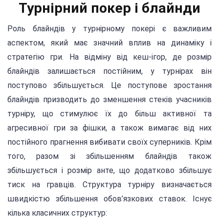
Турнірний покер і блайнди
Роль блайндів у турнірному покері є важливим
аспектом, який має значний вплив на динаміку і
стратегію гри. На відміну від кеш-ігор, де розмір
блайндів залишається постійним, у турнірах він
поступово збільшується. Це поступове зростання
блайндів призводить до зменшення стеків учасників
турніру, що стимулює їх до більш активної та
агресивної гри за фішки, а також вимагає від них
постійного прагнення вибивати своїх суперників. Крім
того, разом зі збільшенням блайндів також
збільшується і розмір анте, що додатково збільшує
тиск на гравців. Структура турніру визначається
швидкістю збільшення обов’язкових ставок. Існує
кілька класичних структур: