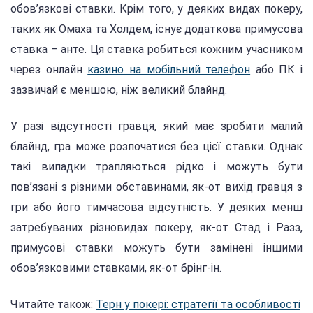
обов’язкові ставки. Крім того, у деяких видах покеру,
таких як Омаха та Холдем, існує додаткова примусова
ставка – анте. Ця ставка робиться кожним учасником
через онлайн
казино на мобільний телефон
або ПК і
зазвичай є меншою, ніж великий блайнд.
У разі відсутності гравця, який має зробити малий
блайнд, гра може розпочатися без цієї ставки. Однак
такі випадки трапляються рідко і можуть бути
пов’язані з різними обставинами, як-от вихід гравця з
гри або його тимчасова відсутність. У деяких менш
затребуваних різновидах покеру, як-от Стад і Разз,
примусові ставки можуть бути замінені іншими
обов’язковими ставками, як-от брінг-ін.
Читайте також:
Терн у покері: стратегії та особливості