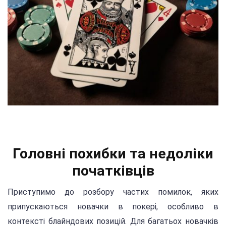
Головні похибки та недоліки
початківців
Приступимо до розбору частих помилок, яких
припускаються новачки в покері, особливо в
контексті блайндових позицій. Для багатьох новачків