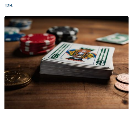
гри
.