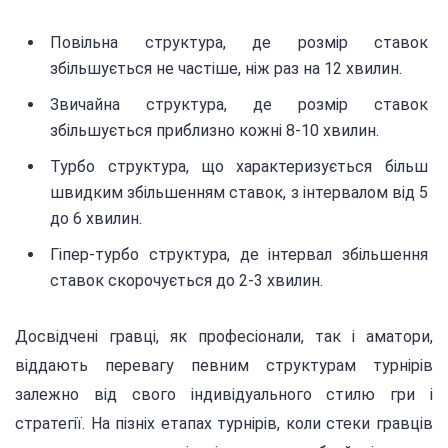
Повільна структура, де розмір ставок
збільшується не частіше, ніж раз на 12 хвилин.
Звичайна структура, де розмір ставок
збільшується приблизно кожні 8-10 хвилин.
Турбо структура, що характеризується більш
швидким збільшенням ставок, з інтервалом від 5
до 6 хвилин.
Гіпер-турбо структура, де інтервал збільшення
ставок скорочується до 2-3 хвилин.
Досвідчені гравці, як професіонали, так і аматори,
віддають перевагу певним структурам турнірів
залежно від свого індивідуального стилю гри і
стратегії. На пізніх етапах турнірів, коли стеки гравців