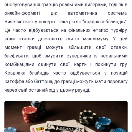
обслуговування гравців реальними дилерами, тоді як в
онлайн-форматі діє автоматична система.
Виявляється, у покері є така річ як “крадіжка блайндів”.
Це часто відбувається на фінальних етапах турніру,
коли ставки досягають свого максимуму. У цей
момент гравці можуть збільшити свої ставки,
блефувати, щоб змусити суперників із несильними
комбінаціями скинути свої карти і покинути гру.
Крадіжка блайндів часто відбувається з позицій
катоффа або баттона, де гравці можуть мати перевагу
через свій останній хід у цьому раунді.