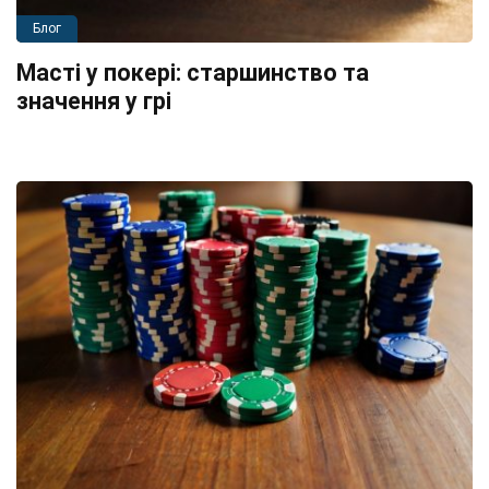
Блог
Масті у покері: старшинство та
значення у грі