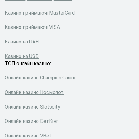
Казино приймаючі MasterCard
Казино приймаючі VISA
Казино на UAH
Казино на USD
ТОП онлайн казино:
Онлайн казино Сhampion Сasino
Онлайн казино Космолот
Онлайн казино Slotscity
Онлайн казино БетКінг
Онлайн казино VBet