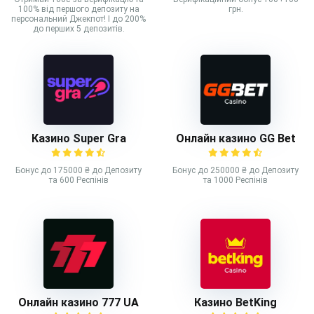
100% від першого депозиту на
грн.
персональний Джекпот! І до 200%
до перших 5 депозитів.
Казино Super Gra
Онлайн казино GG Bet
Бонус до 175000 ₴ до Депозиту
Бонус до 250000 ₴ до Депозиту
та 600 Респінів
та 1000 Респінів
Онлайн казино 777 UA
Казино BetKing