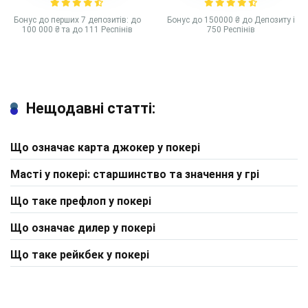
Бонус до перших 7 депозитів: до
Бонус до 150000 ₴ до Депозиту і
100 000 ₴ та до 111 Респінів
750 Респінів
Нещодавні статті:
Що означає карта джокер у покері
Масті у покері: старшинство та значення у грі
Що таке префлоп у покері
Що означає дилер у покері
Що таке рейкбек у покері