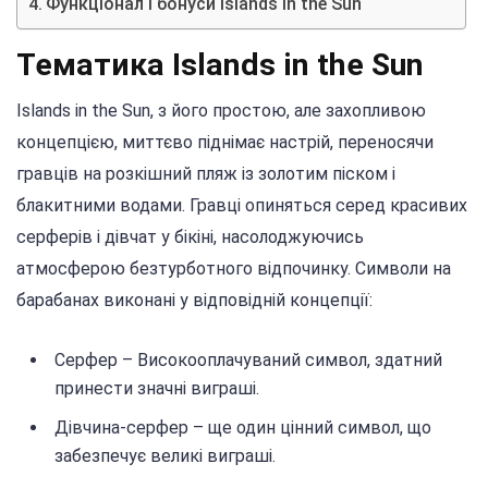
Функціонал і бонуси Islands in the Sun
Тематика Islands in the Sun
Islands in the Sun, з його простою, але захопливою
концепцією, миттєво піднімає настрій, переносячи
гравців на розкішний пляж із золотим піском і
блакитними водами. Гравці опиняться серед красивих
серферів і дівчат у бікіні, насолоджуючись
атмосферою безтурботного відпочинку. Символи на
барабанах виконані у відповідній концепції:
Серфер – Високооплачуваний символ, здатний
принести значні виграші.
Дівчина-серфер – ще один цінний символ, що
забезпечує великі виграші.