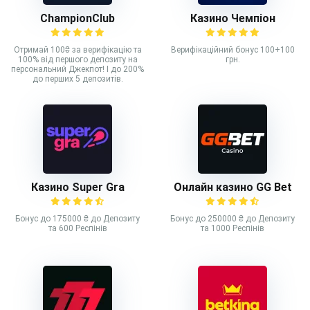
ChampionClub
Казино Чемпіон
Отримай 100₴ за верифікацію та
Верифікаційний бонус 100+100
100% від першого депозиту на
грн.
персональний Джекпот! І до 200%
до перших 5 депозитів.
Казино Super Gra
Онлайн казино GG Bet
Бонус до 175000 ₴ до Депозиту
Бонус до 250000 ₴ до Депозиту
та 600 Респінів
та 1000 Респінів