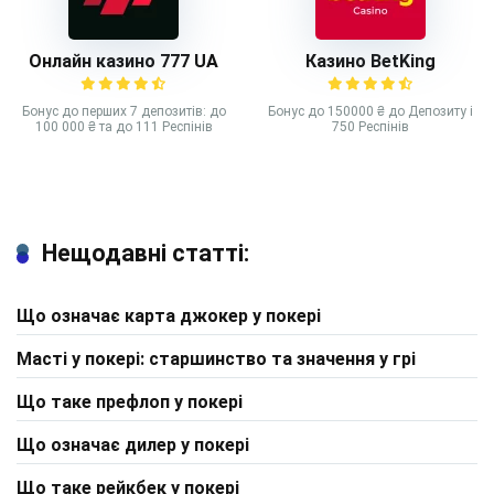
Онлайн казино 777 UA
Казино BetKing
Бонус до перших 7 депозитів: до
Бонус до 150000 ₴ до Депозиту і
100 000 ₴ та до 111 Респінів
750 Респінів
Нещодавні статті:
Що означає карта джокер у покері
Масті у покері: старшинство та значення у грі
Що таке префлоп у покері
Що означає дилер у покері
Що таке рейкбек у покері