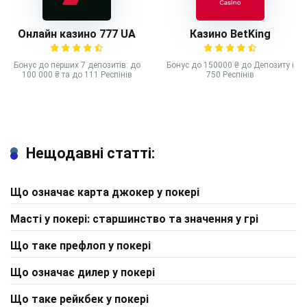
Онлайн казино 777 UA
Казино BetKing
Бонус до перших 7 депозитів: до
Бонус до 150000 ₴ до Депозиту і
100 000 ₴ та до 111 Респінів
750 Респінів
Нещодавні статті:
Що означає карта джокер у покері
Масті у покері: старшинство та значення у грі
Що таке префлоп у покері
Що означає дилер у покері
Що таке рейкбек у покері