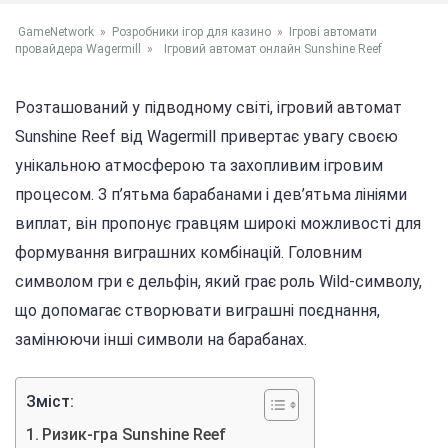
GameNetwork
»
Розробники ігор для казино
»
Ігрові автомати
провайдера Wagermill
»
Ігровий автомат онлайн Sunshine Reef
Розташований у підводному світі, ігровий автомат
Sunshine Reef від Wagermill привертає увагу своєю
унікальною атмосферою та захопливим ігровим
процесом. З п’ятьма барабанами і дев’ятьма лініями
виплат, він пропонує гравцям широкі можливості для
формування виграшних комбінацій. Головним
символом гри є дельфін, який грає роль Wild-символу,
що допомагає створювати виграшні поєднання,
замінюючи інші символи на барабанах.
Зміст:
Ризик-гра Sunshine Reef