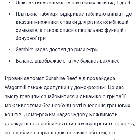
Лінія: активує кількість платіжних ліній від 1 до 9.
Платіжна таблиця: відкриває таблицю виплат, де
вказані множники ставки для різних комбінацій
символів, а також описи спеціальних функцій і
бонусної гри.
Gamble: надає доступ до ризик-гри.
Баланс: відображає статус балансу рахунку.
Ігровий автомат Sunshine Reef від провайдера
Wagermill також доступний у демо-режимі. Це дає
змогу гравцям ознайомитися з динамікою гри та її
можливостями без необхідності внесення грошових
коштів. Демо-режим надає чудову можливість
дослідити всі особливості та нюанси ігрового процесу,
що особливо корисно для новачків або тих, хто