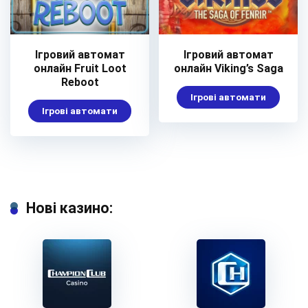
Ігровий автомат
Ігровий автомат
онлайн Fruit Loot
онлайн Viking’s Saga
Reboot
Ігрові автомати
Ігрові автомати
Нові казино: