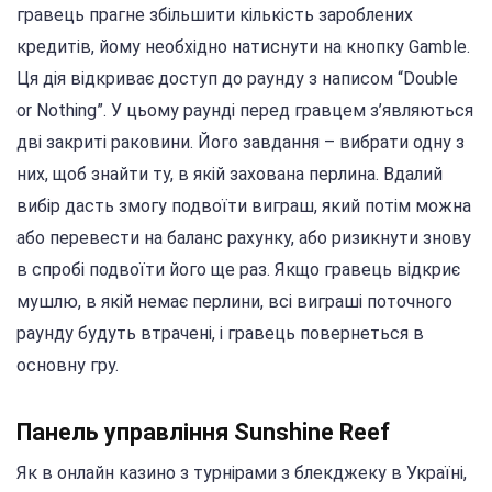
гравець прагне збільшити кількість зароблених
кредитів, йому необхідно натиснути на кнопку Gamble.
Ця дія відкриває доступ до раунду з написом “Double
or Nothing”. У цьому раунді перед гравцем з’являються
дві закриті раковини. Його завдання – вибрати одну з
них, щоб знайти ту, в якій захована перлина. Вдалий
вибір дасть змогу подвоїти виграш, який потім можна
або перевести на баланс рахунку, або ризикнути знову
в спробі подвоїти його ще раз. Якщо гравець відкриє
мушлю, в якій немає перлини, всі виграші поточного
раунду будуть втрачені, і гравець повернеться в
основну гру.
Панель управління Sunshine Reef
Як в онлайн казино з турнірами з блекджеку в Україні,