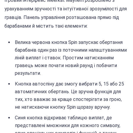
Ігровий інтерфейс Meerkat Mayhem розроблено з
урахуванням зручності та інтуїтивної зрозумілості для
гравців. Панель управління розташована прямо під
барабанами й містить такі елементи:
Велика червона кнопка Spin запускає обертання
барабанів один раз із поточними налаштуваннями
ліній виплат і ставок. Простим натисканням
гравець може почати новий раунд і побачити
результати.
Кнопка автоспіну дає змогу вибрати 5, 15 або 25
автоматичних обертань. Це зручна функція для
тих, хто вважає за краще спостерігати за грою,
не натискаючи кнопку Spin щоразу вручну.
Синя кнопка відкриває таблицю виплат, де
представлені множники для кожного символу,