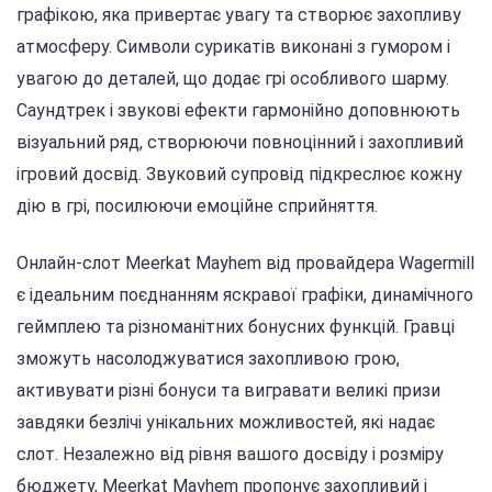
графікою, яка привертає увагу та створює захопливу
атмосферу. Символи сурикатів виконані з гумором і
увагою до деталей, що додає грі особливого шарму.
Саундтрек і звукові ефекти гармонійно доповнюють
візуальний ряд, створюючи повноцінний і захопливий
ігровий досвід. Звуковий супровід підкреслює кожну
дію в грі, посилюючи емоційне сприйняття.
Онлайн-слот Meerkat Mayhem від провайдера Wagermill
є ідеальним поєднанням яскравої графіки, динамічного
геймплею та різноманітних бонусних функцій. Гравці
зможуть насолоджуватися захопливою грою,
активувати різні бонуси та вигравати великі призи
завдяки безлічі унікальних можливостей, які надає
слот. Незалежно від рівня вашого досвіду і розміру
бюджету, Meerkat Mayhem пропонує захопливий і