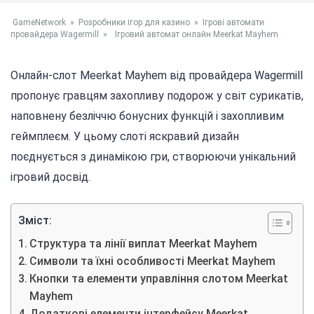
GameNetwork
»
Розробники ігор для казино
»
Ігрові автомати
провайдера Wagermill
»
Ігровий автомат онлайн Meerkat Mayhem
Онлайн-слот Meerkat Mayhem від провайдера Wagermill
пропонує гравцям захопливу подорож у світ сурикатів,
наповнену безліччю бонусних функцій і захопливим
геймплеєм. У цьому слоті яскравий дизайн
поєднується з динамікою гри, створюючи унікальний
ігровий досвід.
Зміст:
Структура та лінії виплат Meerkat Mayhem
Символи та їхні особливості Meerkat Mayhem
Кнопки та елементи управління слотом Meerkat
Mayhem
Додаткові елементи інтерфейсу Meerkat