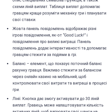
опис спеціальних символів і функцій, а також
схеми ліній виплат. Таблиця виплат допомагає
гравцям краще розуміти механіку гри і планувати
свої ставки.
Жовта панель повідомлень відображає різні
ігрові повідомлення, як-от “Good Luck!” і
повідомлення про великі виграші. Панель
повідомлень додає інтерактивності та допомагає
гравцям стежити за подіями в грі.
Баланс – елемент, що показує поточний баланс
рахунку гравця. Важливо стежити за балансом
через онлайн казино на мобільний, щоб
контролювати свої витрати та виграші в процесі
гри.
Лінії. Кнопка дає змогу активувати до 30 ліній
виплат. Гравець може налаштовувати кількість
активних ліній, щоб варіювати свої шанси на