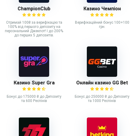
ChampionClub
Казино Чемпіон
Отримай 100₴ за верифікацію та
Верифікаційний бонус 100+100
100% від першого депозиту на
грн.
персональний Джекпот! І до 200%
до перших 5 депозитів.
Казино Super Gra
Онлайн казино GG Bet
Бонус до 175000 ₴ до Депозиту
Бонус до 250000 ₴ до Депозиту
та 600 Респінів
та 1000 Респінів