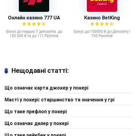
Онлайн казино 777 UA
Казино BetKing
Бонус до перших 7 депозитів: до
Бонус до 150000 ₴ до Депозиту і
100 000 ₴ та до 111 Респінів
750 Респінів
Нещодавні статті:
Що означає карта джокер у покері
Масті у покері: старшинство та значення у грі
Що таке префлоп у покері
Що означає дилер у покері
Що таке рейкбек у покері