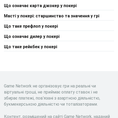
Що означає карта джокер у покері
Масті у покері: старшинство та значення у грі
Що таке префлоп у покері
Що означає дилер у покері
Що таке рейкбек у покері
Game Network не організовує гри на реальні чи
віртуальні гроші, не приймає оплату ставок і не
збирає платежі, пов’язані з азартною діяльністю,
букмекерською діяльністю чи тоталізаторами.
Контент, розміщений на сайті Game Network, наданий