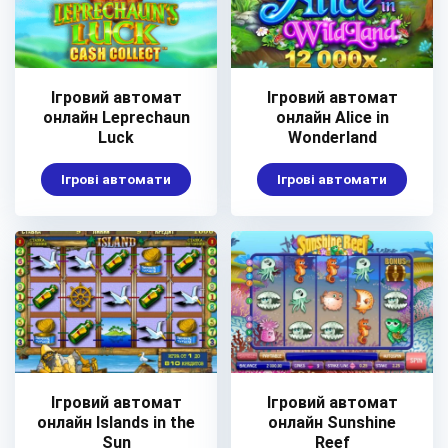
Ігровий автомат
Ігровий автомат
онлайн Leprechaun
онлайн Alice in
Luck
Wonderland
Ігрові автомати
Ігрові автомати
Ігровий автомат
Ігровий автомат
онлайн Islands in the
онлайн Sunshine
Sun
Reef