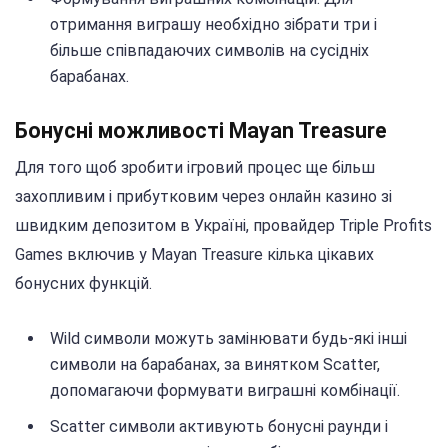
отримання виграшу необхідно зібрати три і
більше співпадаючих символів на сусідніх
барабанах.
Бонусні можливості Mayan Treasure
Для того щоб зробити ігровий процес ще більш
захопливим і прибутковим через онлайн казино зі
швидким депозитом в Україні, провайдер Triple Profits
Games включив у Mayan Treasure кілька цікавих
бонусних функцій.
Wild символи можуть замінювати будь-які інші
символи на барабанах, за винятком Scatter,
допомагаючи формувати виграшні комбінації.
Scatter символи активують бонусні раунди і