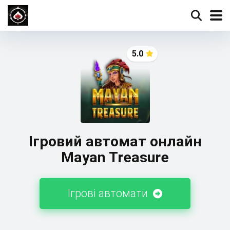
5.0
Ігровий автомат онлайн
Mayan Treasure
Ігрові автомати