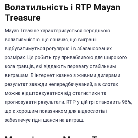
Волатильність і RTP Mayan
Treasure
Mayan Treasure характеризується середньою
волатильністю, що означає, що виграші
відбуватимуться регулярно і в збалансованих
розмірах. Це робить гру привабливою для широкого
кола гравців, які віддають перевагу стабільним
виграшам. В інтернет казино з живими дилерами
результат завжди непередбачуваний, а в слотах
можна відштовхуватися від статистики та
прогнозувати результати. RTP у цій грі становить 96%,
що є хорошим показником для відеослотів і
забезпечує гідні шанси на виграш.